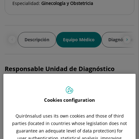
Especialidad:
Ginecología y Obstetricia
Descripción
Equipo Médico
Diagnósticos 
Responsable Unidad de Diagnóstico
Prenatal
Cookies configuration
Helena Bagan Robledo
FACULTATIVO ESPECIALISTA GINECOLOGÍA Y
Quirónsalud uses its own cookies and those of third
OBSTETRICÍA
parties (located in countries whose legislation does not
Ginecología y Obstetricia
guarantee an adequate level of data protection) for
user authentication, statistical analysis, improving
Ver ficha