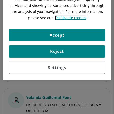
services and showing personalised advertising through
the analysis of your navigation. For more information,
please see our
Política de cookies
Doctoras
Accept
Naual Souliman Aulad
FACULTATIVO ESPECIALISTA GINECOLOGÍA Y
Reject
OBSTETRICÍA
Ginecología y Obstetricia
Settings
Ver ficha
Yolanda Guillemat Font
FACULTATIVO ESPECIALISTA GINECOLOGÍA Y
OBSTETRICÍA