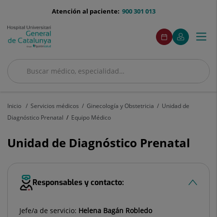
Saltar al contenido
menu-
Atención al paciente:
900 301 013
telefono
menuAcceso
Este
Este
Pedir
Mi
Togg
Menú
enlace
enlace
cita
Quirónsalud
se
se
navi
abrirá
abrirá
en
en
Buscar
una
una
ventana
ventana
Buscar
nueva.
nueva.
Inicio
Servicios médicos
Ginecología y Obstetricia
Unidad de
Diagnóstico Prenatal
Equipo Médico
Unidad de Diagnóstico Prenatal
Responsables y contacto:
Jefe/a de servicio:
Helena Bagán Robledo