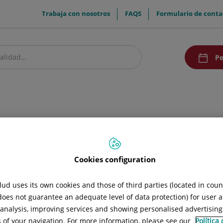
menuTop
Trabaja con nosotros
FAQS
Formulario de conta
menuAcce
Pe
estro centro
Pacientes y visitantes
Investigación y Docencia
Comunic
ermedad tromboembólica
 tromboembólica
Cookies configuration
ud uses its own cookies and those of third parties (located in cou
 does not guarantee an adequate level of data protection) for user a
l analysis, improving services and showing personalised advertisin
s of your navigation. For more information, please see our
Política