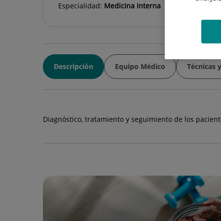
Especialidad:
Medicina Interna
Descripción
Equipo Médico
Técnicas 
Diagnóstico, tratamiento y seguimiento de los pacie