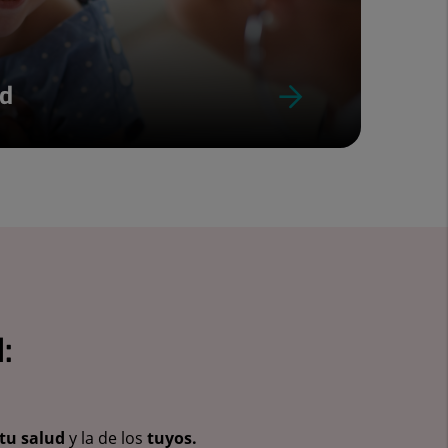
ud
:
tu salud
y la de los
tuyos.