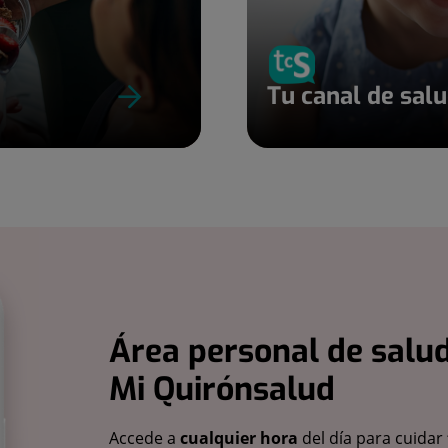
Tu canal de sal
Área personal de salud
Mi Quirónsalud
Accede a
cualquier hora
del día para cuidar