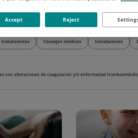
Accept
Reject
Setting
y tratamientos
Consejos médicos
Instalaciones
ntes con alteraciones de coagulación y/o enfermedad tromboembóli