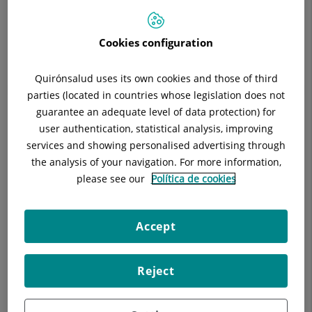
Especialidad:
Medicina Interna
Cookies configuration
Quirónsalud uses its own cookies and those of third
Descripción
Equipo Médico
Técnicas y tr
parties (located in countries whose legislation does not
guarantee an adequate level of data protection) for
user authentication, statistical analysis, improving
services and showing personalised advertising through
the analysis of your navigation. For more information,
Radiología
please see our
Política de cookies
TAC de alta resolución con contraste
Eco doppler arterial y venoso de extremidades
Accept
Estudios diagnósticos de trombofilia, bioquímicos y genéticos
ampliados
Reject