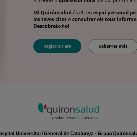
Accedeix a
qualsevol hora
del dia per tenir 
Mi Quirónsalud
és el teu
espai personal pri
les teves cites
o
consultar els teus informes
Descobreix-ho!
Registra’t ara
Saber-ne més
ospital Universitari General de Catalunya - Grupo Quirónsal