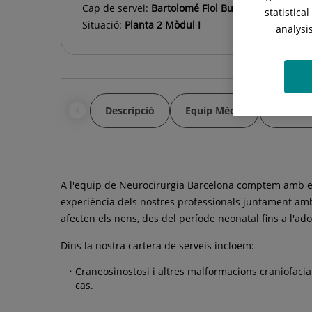
Cap de servei:
Bartolomé Fiol Busquets
statistica
Situació:
Planta 2 Mòdul I
analysi
Descripció
Equip Mèdic
Malalti
A l'equip de Neurocirurgia Barcelona comptem amb els 
experiència dels nostres professionals juntament amb 
afecten els nens, des del període neonatal fins a l'ad
Dins la nostra cartera de serveis incloem:
Craneosinostosi i altres malformacions craniofaci
cas.