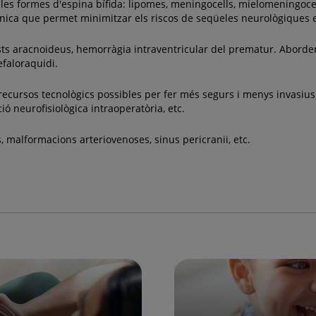
les formes d'espina bífida: lipomes, meningocells, mielomeningoce
tècnica que permet minimitzar els riscos de seqüeles neurològiques
uists aracnoideus, hemorràgia intraventricular del prematur. Abord
efaloraquidi.
 recursos tecnològics possibles per fer més segurs i menys invasi
ó neurofisiològica intraoperatòria, etc.
malformacions arteriovenoses, sinus pericranii, etc.