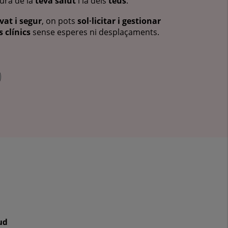
cura de la
teva salut
i la dels
teus
.
vat i segur
, on pots
sol·licitar i gestionar
 clínics
sense esperes ni desplaçaments.
ud