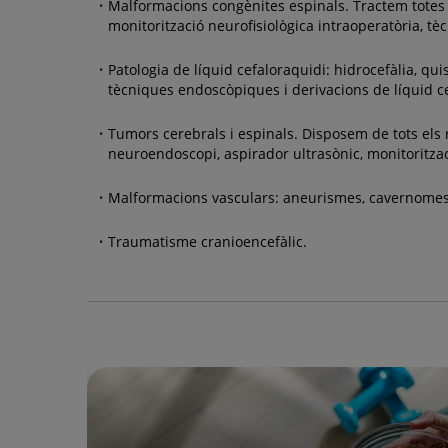
Malformacions congènites espinals. Tractem totes 
monitorització neurofisiològica intraoperatòria, 
Patologia de líquid cefaloraquidi: hidrocefàlia, q
tècniques endoscòpiques i derivacions de líquid c
Tumors cerebrals i espinals. Disposem de tots els
neuroendoscopi, aspirador ultrasònic, monitoritzaci
Malformacions vasculars: aneurismes, cavernomes, 
Traumatisme cranioencefàlic.