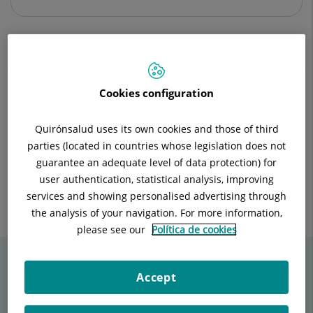
Descripción
Equipo Médico
Enfermedades
Cookies configuration
Quirónsalud uses its own cookies and those of third
parties (located in countries whose legislation does not
A los pacientes dados de alta con patología vascular se les
guarantee an adequate level of data protection) for
adjunta el documento superar el ictus , realizado en
user authentication, statistical analysis, improving
colaboración con enfermería
services and showing personalised advertising through
Asimismo se realiza aprendizaje del tratamiento de la
the analysis of your navigation. For more information,
esclerosis múltiple para los pacientes afectos.
please see our
Política de cookies
Artículos de Neurología
Accept
Consulta los últimos artículos en
Tu canal de salud.