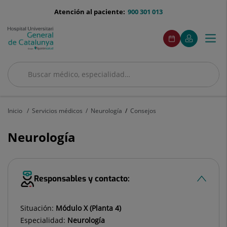
Saltar al contenido
menu-
Atención al paciente:
900 301 013
telefono
menuAcceso
Este
Este
Pedir
Mi
Togg
Menú
enlace
enlace
cita
Quirónsalud
se
se
navi
abrirá
abrirá
en
en
Buscar
una
una
ventana
ventana
Buscar
nueva.
nueva.
Inicio
Servicios médicos
Neurología
Consejos
Neurología
Responsables y contacto:
Situación:
Módulo X (Planta 4)
Especialidad:
Neurología