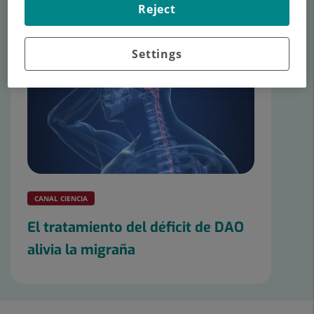
Reject
Settings
CANAL CIENCIA
El tratamiento del déficit de DAO
alivia la migraña