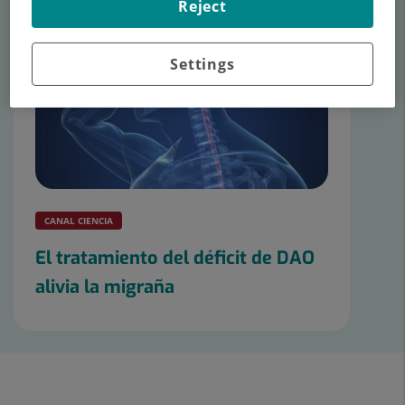
Reject
Settings
CANAL CIENCIA
El tratamiento del déficit de DAO
alivia la migraña