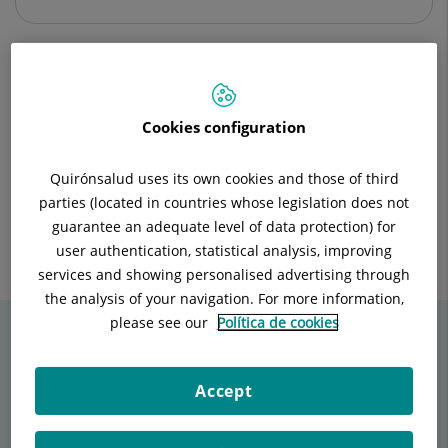
Descripción
Equipo Médico
Enfermedades
Cookies configuration
Quirónsalud uses its own cookies and those of third
parties (located in countries whose legislation does not
El Servicio realiza todos los tratamientos propios de la
guarantee an adequate level of data protection) for
especialidad. Se puede incluir el tratamiento en fase
user authentication, statistical analysis, improving
hiperaguda del ictus en colaboración con Urgencias, UCI,
services and showing personalised advertising through
Neuroradiología Intervencionista, Cardiología y Neurocirugía.
the analysis of your navigation. For more information,
please see our
Política de cookies
Artículos de Neurología
Accept
Consulta los últimos artículos en
Tu canal de salud.