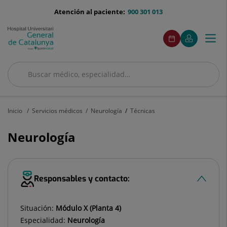
Saltar al contenido
menu-
Atención al paciente:
900 301 013
telefono
menuAcceso
Este
Este
Pedir
Mi
Togg
Menú
enlace
enlace
cita
Quirónsalud
se
se
navi
abrirá
abrirá
en
en
Buscar
una
una
ventana
ventana
Buscar
nueva.
nueva.
Inicio
Servicios médicos
Neurología
Técnicas
Neurología
Responsables y contacto:
Situación:
Módulo X (Planta 4)
Especialidad:
Neurología