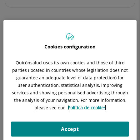
Descripción
Equipo Médico
Enfermedades
Cookies configuration
Quirónsalud uses its own cookies and those of third
Pruebas diagnósticas:
parties (located in countries whose legislation does not
Electroencefalograma de vigilia y sueño.
guarantee an adequate level of data protection) for
user authentication, statistical analysis, improving
Video-EEG.
services and showing personalised advertising through
the analysis of your navigation. For more information,
Electromiograma.
please see our
Política de cookies
Potenciales evocados.
Accept
Doppler de TSA y transcraneal.