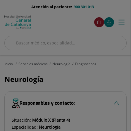
Saltar al contenido
menu-
Atención al paciente:
900 301 013
telefono
menuAcceso
Este
Este
Pedir
Mi
Togg
Menú
enlace
enlace
cita
Quirónsalud
se
se
navi
abrirá
abrirá
en
en
Buscar
una
una
ventana
ventana
Buscar
nueva.
nueva.
Inicio
Servicios médicos
Neurología
Diagnósticos
Neurología
Responsables y contacto:
Situación:
Módulo X (Planta 4)
Especialidad:
Neurología