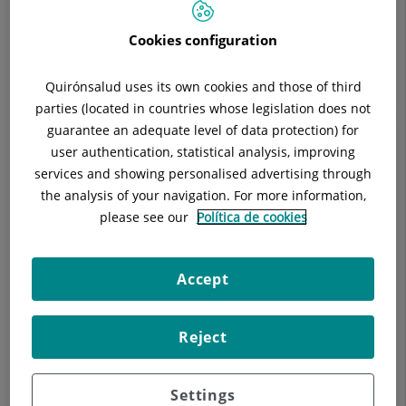
Especialidad:
Oftalmología
Cookies configuration
Quirónsalud uses its own cookies and those of third
parties (located in countries whose legislation does not
Descripción
Equipo Médico
Unidad de Ciru
guarantee an adequate level of data protection) for
user authentication, statistical analysis, improving
services and showing personalised advertising through
the analysis of your navigation. For more information,
please see our
Política de cookies
Influencia del deporte en la salud visual
Accept
Reject
Settings