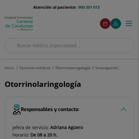
Saltar al contenido
menu-
Atención al paciente:
900 301 013
telefono
menuAcceso
Este
Este
Pedir
Mi
Togg
Menú
enlace
enlace
cita
Quirónsalud
se
se
navi
abrirá
abrirá
en
en
Buscar
una
una
ventana
ventana
Buscar
nueva.
nueva.
Inicio
Servicios médicos
Otorrinolaringología
Investigación
Otorrinolaringología
Responsables y contacto:
Jefe/a de servicio:
Adriana Agüero
Horario:
De 08 a 20 h.