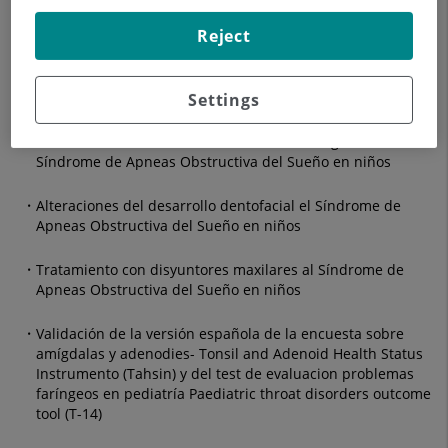
Tratamiento con Inhibidores de la Bomba de Protones el
Síndrome de Apneas Obstructiva del Sueño en Adultos
Reject
Consecuencias de comportamiento y neurocognitivas al
Síndrome de Apneas Obstructiva del Sueño en niños
Settings
Tratamiento con Radiofrecuencia Adenoamigdalar el
Síndrome de Apneas Obstructiva del Sueño en niños
Alteraciones del desarrollo dentofacial el Síndrome de
Apneas Obstructiva del Sueño en niños
Tratamiento con disyuntores maxilares al Síndrome de
Apneas Obstructiva del Sueño en niños
Validación de la versión española de la encuesta sobre
amígdalas y adenodies- Tonsil and Adenoid Health Status
Instrumento (Tahsin) y del test de evaluacion problemas
faríngeos en pediatría Paediatric throat disorders outcome
tool (T-14)