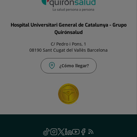
Hospital Universitari General de Catalunya - Grupo
Quirónsalud
C/ Pedro i Pons, 1
08190 Sant Cugat del Vallès Barcelona
¿Cómo llegar?
Social
TikTok
Este
Instagram
Este
Twitter
Este
Linkedin
Este
Youtube
Este
Facebook
Este
Feed
Este
enlace
enlace
enlace
enlace
enlace
enlace
RSS
enlace