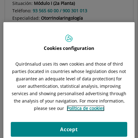
Situación:
Módulo I (2a Planta)
Teléfono:
93 565 60 00 / 900 301 013
Especialidad:
Otorrinolaringología
Cookies configuration
Descripción
Equipo Médico
Quiénes Somo
Quirónsalud uses its own cookies and those of third
parties (located in countries whose legislation does not
guarantee an adequate level of data protection) for
user authentication, statistical analysis, improving
Mayo 2014: Contrato de Colaboración institucional a nivel de
services and showing personalised advertising through
Docencia e Investigación entre Hospital General de Cataluña y
the analysis of your navigation. For more information,
Hospital de Sant Pau de Barcelona
please see our
Política de cookies
Trastornos Respiratorios del Sueño
Dispositivos de Avance Mandibular el Síndrome de Apneas
Obstructiva del Sueño en Adultos
Accept