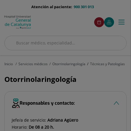
Saltar al contenido
menu-
Atención al paciente:
900 301 013
telefono
menuAcceso
Este
Este
Pedir
Mi
Togg
Menú
enlace
enlace
cita
Quirónsalud
se
se
navi
abrirá
abrirá
en
en
Buscar
una
una
ventana
ventana
Buscar
nueva.
nueva.
Inicio
Servicios médicos
Otorrinolaringología
Técnicas y Patologías
Otorrinolaringología
Responsables y contacto:
Jefe/a de servicio:
Adriana Agüero
Horario:
De 08 a 20 h.