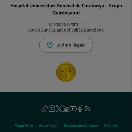
Hospital Universitari General de Catalunya - Grupo
Quirónsalud
C/ Pedro i Pons, 1
08190 Sant Cugat del Vallès Barcelona
¿Cómo llegar?
Social
TikTok
Este
Instagram
Este
Twitter
Este
Linkedin
Este
Youtube
Este
Facebook
Este
Feed
Este
enlace
enlace
enlace
enlace
enlace
enlace
RSS
enlace
se
se
se
se
se
se
se
Genérico
abrirá
abrirá
abrirá
abrirá
abrirá
abrirá
abrirá
Mapa Web
Aviso legal
Protección de datos
Cookies
en
en
en
en
en
en
en