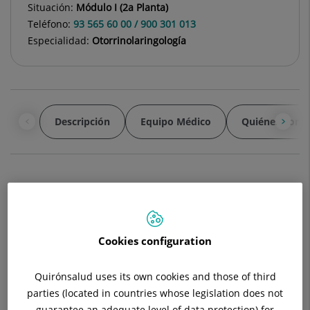
Situación:
Módulo I (2a Planta)
Teléfono:
93 565 60 00 / 900 301 013
Especialidad:
Otorrinolaringología
Descripción
Equipo Médico
Quiénes Somo
Patologías que aborda el Servicio
Patología de la audición (estudio de la sordera)
Cookies configuration
Patología del equilibrio
Quirónsalud uses its own cookies and those of third
Patología de oído medio
parties (located in countries whose legislation does not
guarantee an adequate level of data protection) for