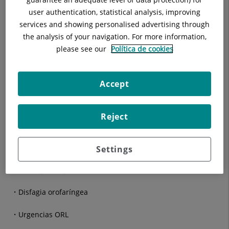
Patología de Oreja Interna y Otoneurològica
user authentication, statistical analysis, improving
Patología nasal
services and showing personalised advertising through
the analysis of your navigation. For more information,
Patología de senos paranasales
please see our
Política de cookies
Patología respiratoria del sueño: tratamiento integral de
los pacientes con roncopatía y apneas nocturnas
Accept
Patología oncológica cervicofacial
Reject
Patología de la voz
Patología del nervio facial
Settings
Patología de glándulas salivales
Disfagia orofaríngea
Urgencias ORL