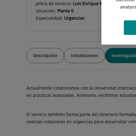
Jefe/a de servicio:
Luis Enrique Maldonado Pérez
analysi
Situación:
Planta 0
Especialidad:
Urgencias
Descripción
Instalaciones
Investigaci
Actualmente colaboramos con la Universitat Internacio
en prácticas avanzadas. Asimismo, recibimos estudian
El servicio también forma parte del itinerario format
realizan rotaciones en urgencias para desarrollar com