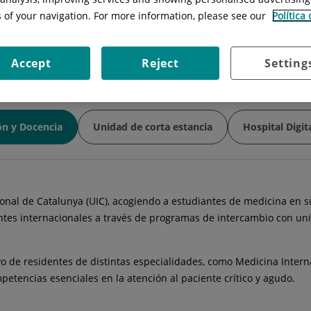
Horario:
24 h al día los 365 días del 
s of your navigation. For more information, please see our
Política
Teléfono:
935656010
Accept
Reject
Setting
ón y Docencia
Unidad de corta estancia
Hospital Digit
nal de Catalunya (UIC), acogiendo a estudiantes de medicina en sus
tes internacionales a través de programas de intercambio con uni
ivo de residentes de distintas especialidades, como Medicina Intern
petencias esenciales en la atención al paciente crítico y agudo.