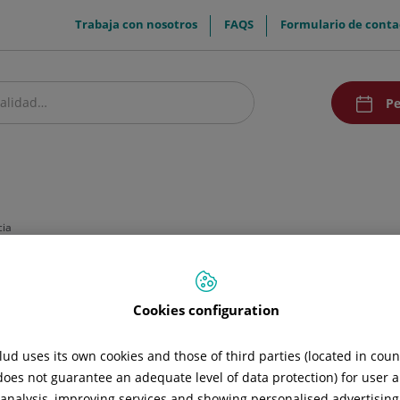
menuTop
Trabaja con nosotros
FAQS
Formulario de conta
menuAcce
Pe
estro centro
Pacientes y visitantes
Investigación y Docencia
Comunic
cia
Cookies configuration
ud uses its own cookies and those of third parties (located in cou
 does not guarantee an adequate level of data protection) for user a
l analysis, improving services and showing personalised advertisin