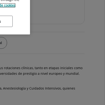
año
 de cookies
s
al
 rotaciones clínicas, tanto en etapas iniciales como
versidades de prestigio a nivel europeo y mundial.
a, Anestesiología y Cuidados Intensivos, quienes