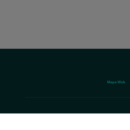
Social
Genérico
Mapa Web