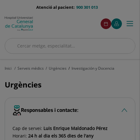
Saltar al contingut
menu-
Atenció al pacient:
900 301 013
telefono
menuAcceso
Aquest
Aquest
Demaneu
El
Togg
Menú
enllaç
enllaç
cita
meu
s'obrirà
s'obrirà
navi
Quirónsalud
en
en
una
una
Cercar
finestra
finestra
nova.
nova.
Cercar
Inici
Serveis mèdics
Urgències
Investigación y Docencia
Urgències
Responsables i contacte:
Cap de servei:
Luis Enrique Maldonado Pérez
Horari:
24 h al dia els 365 dies de l'any