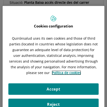
Situació:
Planta Baixa accés directe des del carrer
Telèfon:
935656010
Especialitat:
Urgencias
Cookies configuration
Quirónsalud uses its own cookies and those of third
Descripció
Instal·lacions
Investigación y 
parties (located in countries whose legislation does not
guarantee an adequate level of data protection) for
user authentication, statistical analysis, improving
services and showing personalised advertising through
the analysis of your navigation. For more information,
Actualment col·laborem amb la Universitat Internacional de
please see our
Política de cookies
Catalunya (UIC), acollint estudiants de medicina en les seves
rotacions clíniques, tant en etapes inicials com en pràctiques
avançades. Igualment, rebem estudiants internacionals a
Accept
través de programes d’intercanvi amb universitats de prestigi
a nivell europeu i mundial.
Reject