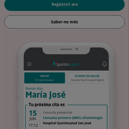
Registra’t ara
Saber-ne més