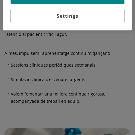
El servei també forma part de l’itinerari formatiu de residents
de diverses especialitats, com Medicina Interna,
Settings
Anestesiologia i Cures Intensives, que fan rotacions a
urgències per desenvolupar competències essencials en
l’atenció al pacient crític i agut.
A més, impulsem l’aprenentatge continu mitjançant:
Sessions clíniques periòdiques setmanals
Simulació clínica d’escenaris urgents
Volem fomentar una millora contínua rigorosa,
acompanyada de treball en equip.