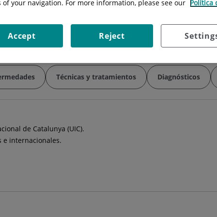
s of your navigation. For more information, please see our
Política
Situación:
Módulo F (Planta 0)
Especialidad:
Medicina Interna
Accept
Reject
Setting
ermedades
Técnicas y tratamientos
Diagnósticos
acional de Catalunya (UIC).
 e internacionales.