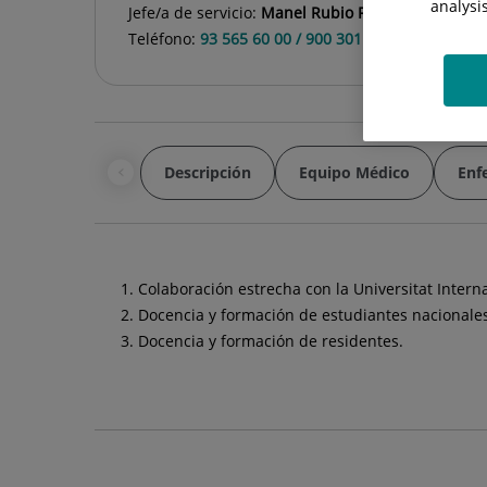
analysi
Jefe/a de servicio:
Manel Rubio Rivas
Teléfono:
93 565 60 00 / 900 301 013
Descripción
Equipo Médico
Enf
Colaboración estrecha con la Universitat Intern
Docencia y formación de estudiantes nacionales
Docencia y formación de residentes.