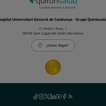
ospital Universitari General de Catalunya - Grupo Quirónsal
C/ Pedro i Pons, 1
08190 Sant Cugat del Vallès Barcelona
¿Cómo llegar?
TikTok
Este
Instagram
Este
Twitter
Este
Linkedin
Este
Youtube
Este
Facebook
Este
Feed
Este
enlace
enlace
enlace
enlace
enlace
enlace
RSS
enlace
se
se
se
se
se
se
se