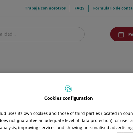
menuTop
Trabaja con nosotros
FAQS
Formulario de conta
menuAcce
Pe
estro centro
Pacientes y visitantes
Investigación y Docencia
Comunic
Cookies configuration
ud uses its own cookies and those of third parties (located in cou
 does not guarantee an adequate level of data protection) for user a
l analysis, improving services and showing personalised advertisin