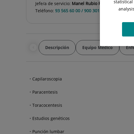
statistica
Jefe/a de servicio:
Manel Rubio Rivas
analysi
Teléfono:
93 565 60 00 / 900 301 013
Descripción
Equipo Médico
Enf
Capilaroscopia
Paracentesis
Toracocentesis
Estudios genéticos
Punción lumbar