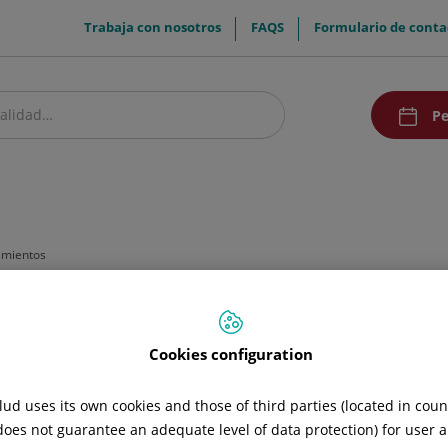
menuTop
Trabaja con nosotros
FAQS
Formulario de conta
menuAcce
Pe
estro centro
Pacientes y visitantes
Investigación y Docencia
Comunic
amientos
Cookies configuration
ud uses its own cookies and those of third parties (located in cou
 does not guarantee an adequate level of data protection) for user a