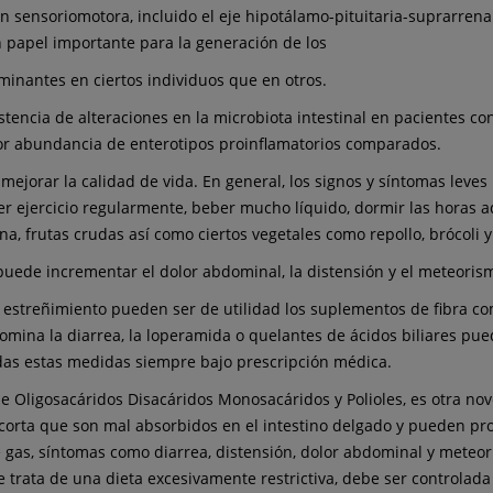
sensoriomotora, incluido el eje hipotálamo-pituitaria-suprarrenal, 
 papel importante para la generación de los
inantes en ciertos individuos que en otros.
encia de alteraciones en la microbiota intestinal en pacientes con S
or abundancia de enterotipos proinflamatorios comparados.
s y mejorar la calidad de vida. En general, los signos y síntomas le
hacer ejercicio regularmente, beber mucho líquido, dormir las hora
, frutas crudas así como ciertos vegetales como repollo, brócoli y c
 puede incrementar el dolor abdominal, la distensión y el meteoris
estreñimiento pueden ser de utilidad los suplementos de fibra com
edomina la diarrea, la loperamida o quelantes de ácidos biliares pu
das estas medidas siempre bajo prescripción médica.
e Oligosacáridos Disacáridos Monosacáridos y Polioles, es otra n
corta que son mal absorbidos en el intestino delgado y pueden pro
e gas, síntomas como diarrea, distensión, dolor abdominal y meteor
 trata de una dieta excesivamente restrictiva, debe ser controlada 