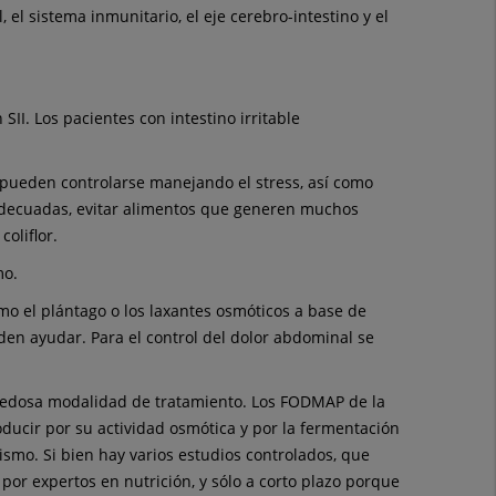
el sistema inmunitario, el eje cerebro-intestino y el
II. Los pacientes con intestino irritable
ves pueden controlarse manejando el stress, así como
s adecuadas, evitar alimentos que generen muchos
oliflor.
mo.
o el plántago o los laxantes osmóticos a base de
eden ayudar. Para el control del dolor abdominal se
ovedosa modalidad de tratamiento. Los FODMAP de la
ducir por su actividad osmótica y por la fermentación
ismo. Si bien hay varios estudios controlados, que
por expertos en nutrición, y sólo a corto plazo porque