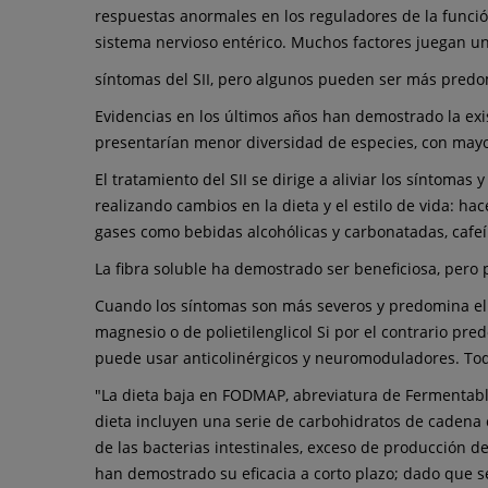
respuestas anormales en los reguladores de la función 
sistema nervioso entérico. Muchos factores juegan un
síntomas del SII, pero algunos pueden ser más predom
Evidencias en los últimos años han demostrado la exist
presentarían menor diversidad de especies, con may
El tratamiento del SII se dirige a aliviar los síntoma
realizando cambios en la dieta y el estilo de vida: 
gases como bebidas alcohólicas y carbonatadas, cafeína
La fibra soluble ha demostrado ser beneficiosa, pero
Cuando los síntomas son más severos y predomina el 
magnesio o de polietilenglicol Si por el contrario pr
puede usar anticolinérgicos y neuromoduladores. To
"La dieta baja en FODMAP, abreviatura de Fermentabl
dieta incluyen una serie de carbohidratos de cadena 
de las bacterias intestinales, exceso de producción d
han demostrado su eficacia a corto plazo; dado que se