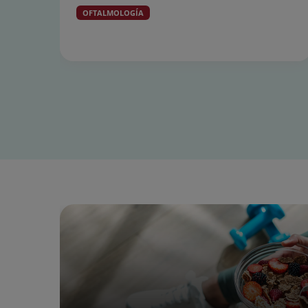
OFTALMOLOGÍA
Diapositiva
1
de
15