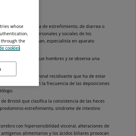
deposicional en forma de estreñimiento, de diarrea o
ntries whose
las actividades personales y sociales de los
uthentication,
r. José Walter Huaman, especialista en aparato
g through the
 de cookies
recuente en mujeres que hombres y se observa una
s
sencia de dolor abdominal recidivante que ha de estar
onado con cambios en la frecuencia de las deposiciones
tólogo.
de Bristol que clasifica la consistencia de las heces
e predominio estreñimiento, síndrome de intestino
 cerebro con hipersensiblidad visceral, alteraciones de
os antígenos alimentarios y los ácidos biliares provocan