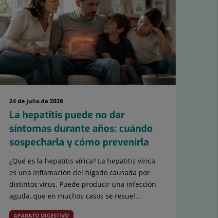
24 de julio de 2026
21 d
La hepatitis puede no dar
Hi
síntomas durante años: cuándo
ag
sospecharla y cómo prevenirla
¿Q
cal
¿Qué es la hepatitis vírica? La hepatitis vírica
es una inflamación del hígado causada por
Con 
distintos virus. Puede producir una infección
tem
aguda, que en muchos casos se resuel...
conv
rec
APARATO DIGESTIVO