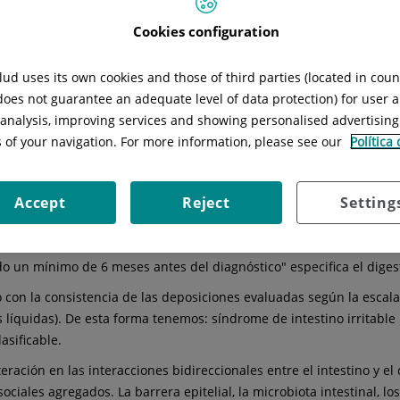
Cookies configuration
a por dolor abdominal recurrente asociado a alteraciones del ritmo 
ud uses its own cookies and those of third parties (located in cou
 muy frecuentes. "Este síndrome tiene una gran repercusión sobre 
 does not guarantee an adequate level of data protection) for user a
ad laboral, en comparación con la población general", explica el D
l analysis, improving services and showing personalised advertisin
unya.
s of your navigation. For more information, please see our
Política
ante, varía según los criterios diagnósticos empleados. Es más f
de la población estudiada.
Accept
Reject
Setting
. De acuerdo con estos criterios, "el SII se diagnostica por la pre
e las siguientes características: asociado a la defecación, relaci
 un mínimo de 6 meses antes del diagnóstico" especifica el diges
 con la consistencia de las deposiciones evaluadas según la escala 
s líquidas). De esta forma tenemos: síndrome de intestino irritabl
asificable.
teración en las interacciones bidireccionales entre el intestino y el
 sociales agregados. La barrera epitelial, la microbiota intestinal, l