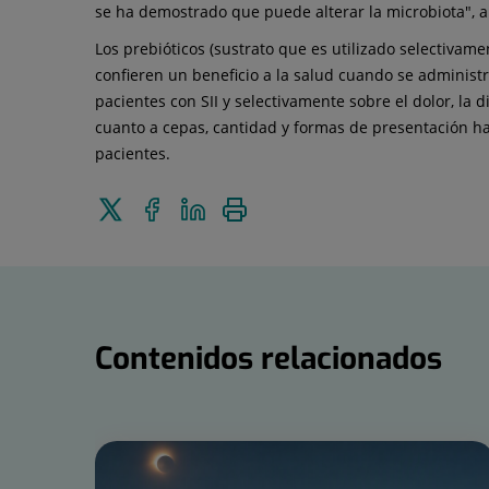
se ha demostrado que puede alterar la microbiota", 
Los prebióticos (sustrato que es utilizado selectivam
confieren un beneficio a la salud cuando se administ
pacientes con SII y selectivamente sobre el dolor, la
cuanto a cepas, cantidad y formas de presentación ha
pacientes.
Enviar
Compartir
Compartir
Imprimir
a
en
en
Twitter
Facebook
Linkedin
Contenidos relacionados
Número
de