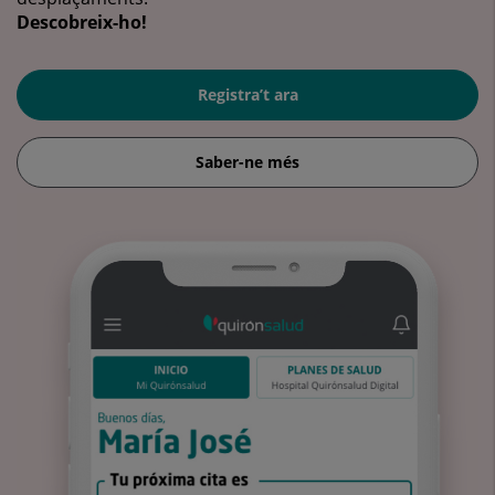
Descobreix-ho!
Registra’t ara
Saber-ne més