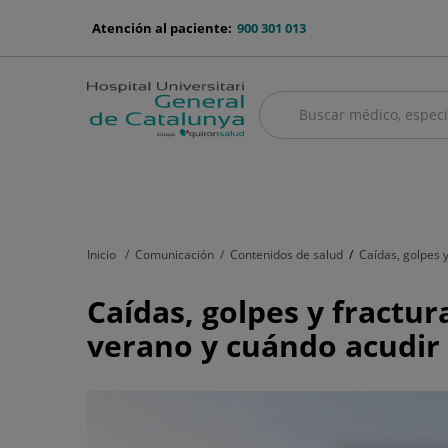
Saltar al contenido
menu-
Atención al paciente:
900 301 013
telefono
Buscar
Buscar
menú
Cuadro médico
Servicios médicos
Aseguradoras y mutuas
Nu
principal
Inicio
Comunicación
Contenidos de salud
Caídas, golpes 
Caídas,
Caídas, golpes y fractu
golpes
verano y cuándo acudir 
y
fracturas