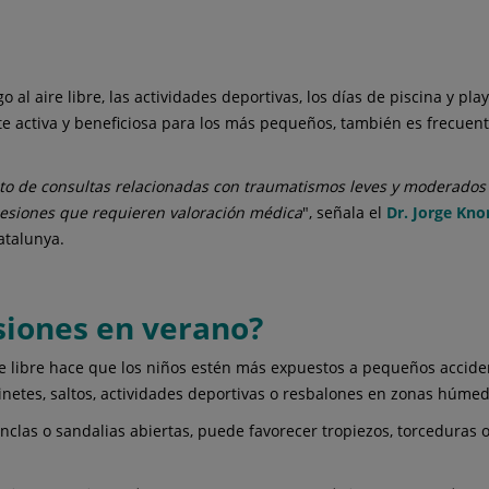
al aire libre, las actividades deportivas, los días de piscina y pla
e activa y beneficiosa para los más pequeños, también es frecuent
 de consultas relacionadas con traumatismos leves y moderados e
lesiones que requieren valoración médica
", señala el
Dr. Jorge Kno
atalunya.
siones en verano?
aire libre hace que los niños estén más expuestos a pequeños accid
tinetes, saltos, actividades deportivas o resbalones en zonas húme
las o sandalias abiertas, puede favorecer tropiezos, torceduras o