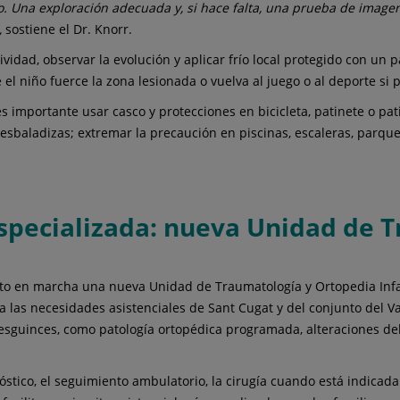
o. Una exploración adecuada y, si hace falta, una prueba de imagen
,
sostiene el Dr. Knorr.
vidad, observar la evolución y aplicar frío local protegido con un 
 el niño fuerce la zona lesionada o vuelva al juego o al deporte si p
 es importante usar casco y protecciones en bicicleta, patinete o p
 resbaladizas; extremar la precaución en piscinas, escaleras, parque
especializada: nueva Unidad de 
to en marcha una nueva Unidad de Traumatología y Ortopedia Infant
a las necesidades asistenciales de Sant Cugat y del conjunto del V
 esguinces, como patología ortopédica programada, alteraciones del
nóstico, el seguimiento ambulatorio, la cirugía cuando está indicad