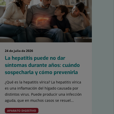
24 de julio de 2026
21 d
La hepatitis puede no dar
Hi
síntomas durante años: cuándo
ag
sospecharla y cómo prevenirla
¿Q
cal
¿Qué es la hepatitis vírica? La hepatitis vírica
es una inflamación del hígado causada por
Con 
distintos virus. Puede producir una infección
tem
aguda, que en muchos casos se resuel...
conv
rec
APARATO DIGESTIVO
allá