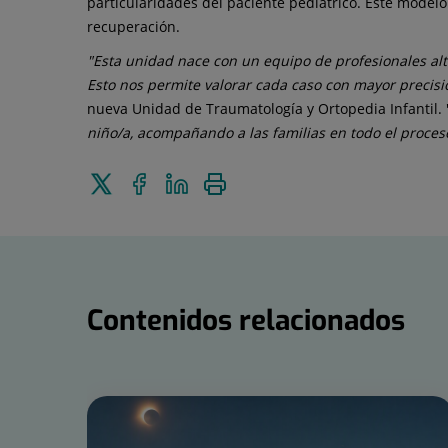
particularidades del paciente pediátrico. Este modelo 
recuperación.
"Esta unidad nace con un equipo de profesionales alt
Esto nos permite valorar cada caso con mayor precisión
nueva Unidad de Traumatología y Ortopedia Infantil. 
niño/a, acompañando a las familias en todo el proces
Enviar
Compartir
Compartir
Imprimir
a
en
en
Twitter
Facebook
Linkedin
Contenidos relacionados
Número
de
diapositivas: