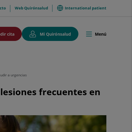
International patient
cto
Web Quirónsalud
so
Este
Este
dir cita
Mi Quirónsalud
Menú
Toggle
enlace
enlace
navigation
se
se
abrirá
abrirá
en
en
una
una
ventana
ventana
ación
nueva.
nueva.
cudir a urgencias
 lesiones frecuentes en