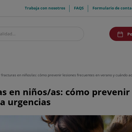
menuTop
Trabaja con nosotros
FAQS
Formulario de conta
menuAcce
Pe
estro centro
Pacientes y visitantes
Investigación y Docencia
Comunic
y fracturas en niños/as: cómo prevenir lesiones frecuentes en verano y cuándo a
ras en niños/as: cómo prevenir
a urgencias