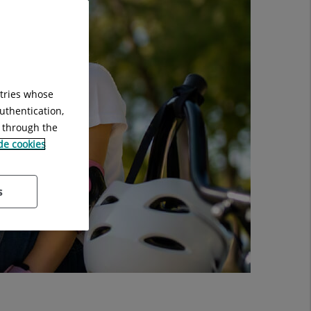
ntries whose
uthentication,
g through the
 de cookies
s