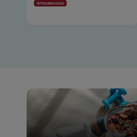
OFTALMOLOGÍA
Diapositiva
1
de
15