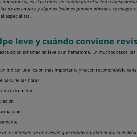
portancia, es clave tener en cuenta que el sistema musculoesquel
 las de los adultos y algunas lesiones pueden afectar a cartílagos 
el especialista.
lpe leve y cuándo conviene revi
zca dolor, inflamación leve o un hematoma. En muchos casos, las
n indicar una lesión más importante y hacen recomendable consul
l paso de las horas
n una extremidad
ulación
normalidad
ivamente
sta una contusión de una lesión que requiere tratamiento. Si el dol