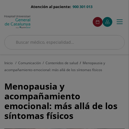
Saltar al contenido
menu-
Atención al paciente:
900 301 013
telefono
menuAcceso
Este
Este
Pedir
Mi
Togg
Menú
enlace
enlace
cita
Quirónsalud
se
se
navi
abrirá
abrirá
en
en
Buscar
una
una
ventana
ventana
Buscar
nueva.
nueva.
Inicio
Comunicación
Contenidos de salud
Menopausia y
acompañamiento emocional: más allá de los síntomas físicos
Menopausia
Menopausia y
y
acompañamiento
emocional: más allá de los
acompañamiento
síntomas físicos
emocional:
más