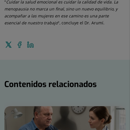
"
Cuidar la salud emocional es cuidar la calidad de vida. La
menopausia no marca un final, sino un nuevo equilibrio, y
acompañar a las mujeres en ese camino es una parte
esencial de nuestro trabajo
", concluye el Dr. Arumí.
Enviar
Compartir
Compartir
a
en
en
Twitter
Facebook
Linkedin
Contenidos relacionados
Número
de
diapositivas:
15