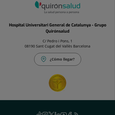
Hospital Universitari General de Catalunya - Grupo
Quirónsalud
C/ Pedro i Pons, 1
08190 Sant Cugat del Vallès Barcelona
¿Cómo llegar?
Social
TikTok
Este
Instagram
Este
Twitter
Este
Linkedin
Este
Youtube
Este
Facebook
Este
Feed
Este