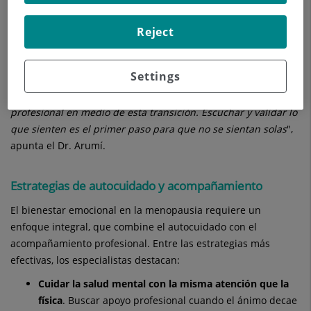
Reconocerlo y hablar de ello abiertamente es el primer paso
para prevenir complicaciones como la depresión o la
Reject
ansiedad.
"
El cuerpo cambia, pero también lo hace la manera de
Settings
sentirse. Algunas mujeres se preocupan por su energía o su
ánimo, otras por cómo equilibrar su vida personal y
profesional en medio de esta transición. Escuchar y validar lo
que sienten es el primer paso para que no se sientan solas
",
apunta el Dr. Arumí.
Estrategias de autocuidado y acompañamiento
El bienestar emocional en la menopausia requiere un
enfoque integral, que combine el autocuidado con el
acompañamiento profesional. Entre las estrategias más
efectivas, los especialistas destacan:
Cuidar la salud mental con la misma atención que la
física
. Buscar apoyo profesional cuando el ánimo decae