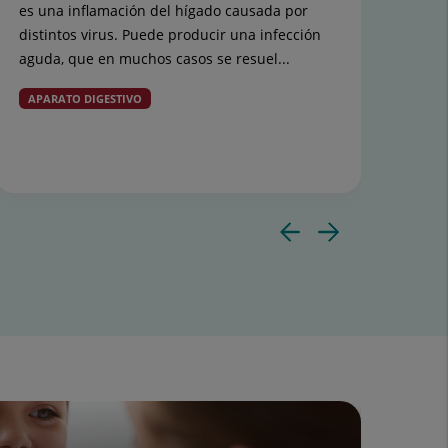
es una inflamación del hígado causada por
Con 
distintos virus. Puede producir una infección
tem
aguda, que en muchos casos se resuel...
conv
rec
APARATO DIGESTIVO
allá
ME
Diaposit
Diapos
anterior
siguie