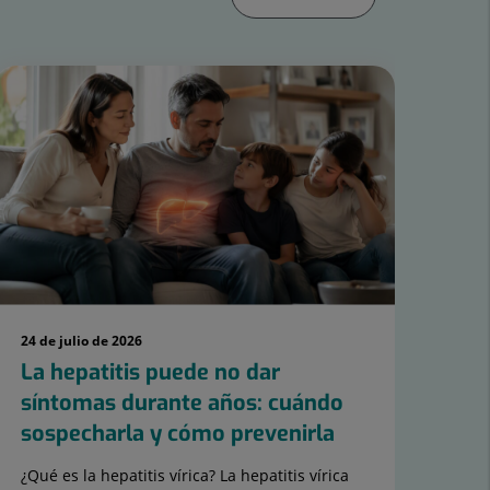
24 de julio de 2026
21 d
La hepatitis puede no dar
Hi
síntomas durante años: cuándo
ag
sospecharla y cómo prevenirla
¿Q
cal
¿Qué es la hepatitis vírica? La hepatitis vírica