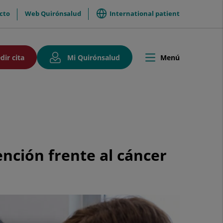
International patient
cto
Web Quirónsalud
so
Este
Este
dir cita
Mi Quirónsalud
Menú
Toggle
enlace
enlace
navigation
se
se
abrirá
abrirá
en
en
una
una
ventana
ventana
ación
nueva.
nueva.
ención frente al cáncer