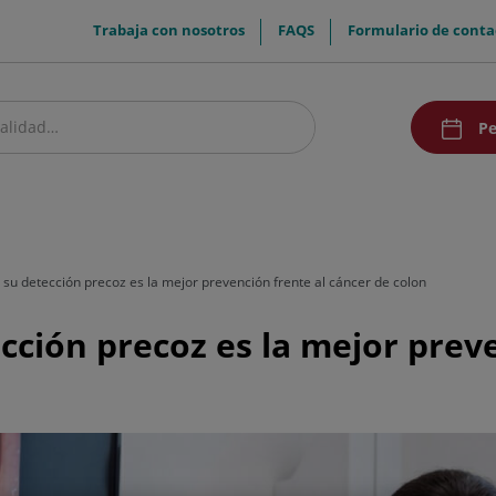
menuTop
Trabaja con nosotros
FAQS
Formulario de conta
menuAcce
Pe
estro centro
Pacientes y visitantes
Investigación y Docencia
Comunic
é su detección precoz es la mejor prevención frente al cáncer de colon
ección precoz es la mejor prev