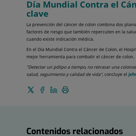
Día Mundial Contra el Cán
clave
La prevención del cáncer de colon combina dos planos. 
factores de riesgo que también repercuten en la salud
cuando existe indicación médica.
En el Día Mundial Contra el Cáncer de Colon, el Hospi
mejor herramienta para combatir el cáncer de colon.
"Detectar un pólipo a tiempo, no retrasar una colono
salud, seguimiento y calidad de vida",
concluye el
jef
Enviar
Compartir
Compartir
Imprimir
a
en
en
Twitter
Facebook
Linkedin
Contenidos relacionados