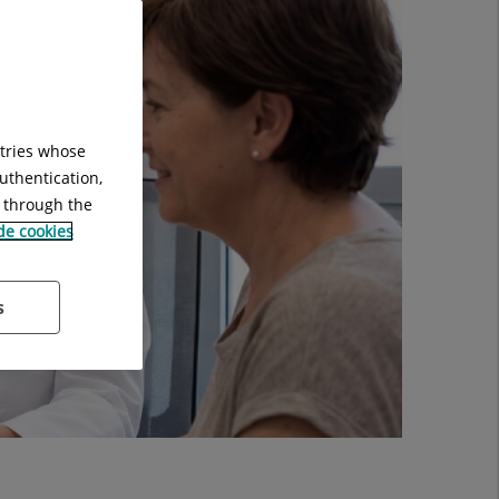
ntries whose
uthentication,
g through the
 de cookies
s