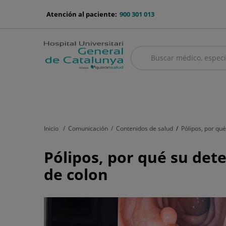
Saltar al contenido
menu-
Atención al paciente:
900 301 013
telefono
Buscar
Buscar
menú
Cuadro médico
Servicios médicos
Aseguradoras y mutuas
Nu
principal
Inicio
Comunicación
Contenidos de salud
Pólipos, por qu
Pólipos,
Pólipos, por qué su det
por
de colon
qué
su