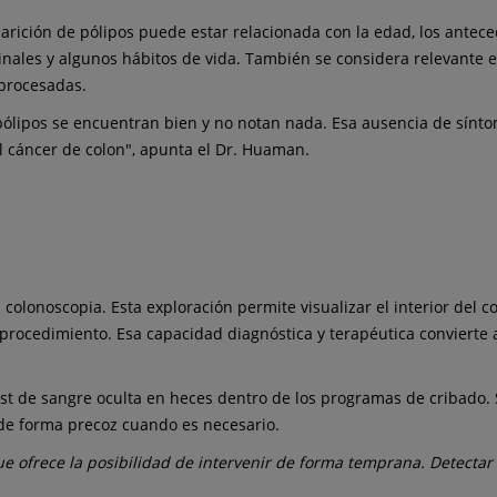
arición de pólipos puede estar relacionada con la edad, los antece
tinales y algunos hábitos de vida. También se considera relevante 
 procesadas.
ólipos se encuentran bien y no notan nada. Esa ausencia de sínto
l cáncer de colon", apunta el Dr. Huaman.
lonoscopia. Esta exploración permite visualizar el interior del colo
 procedimiento. Esa capacidad diagnóstica y terapéutica convierte 
est de sangre oculta en heces dentro de los programas de cribado. S
r de forma precoz cuando es necesario.
ue ofrece la posibilidad de intervenir de forma temprana. Detectar 