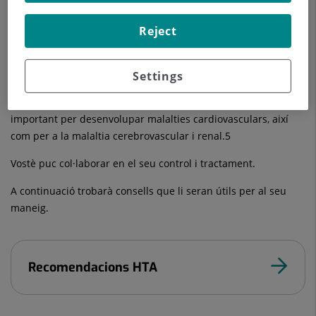
Parlem de HTA quan tenim xifres de TA per sobre d'uns límits
establerts, la qual cosa vol dir que tenim un major risc
Reject
La hipertensió és una malaltia asintomática i fàcil de detectar.
És molt important el seu diagnòstic i tractament.
Settings
La hipertensió crònica és el factor de risc modificable més
important per desenvolupar malalties cardiovasculars, així
com per a la malaltia cerebrovascular i renal.5
Vostè puc col·laborar en el seu control i tractament.
A continuació trobarà consells que li seran útils per al seu
maneig.
Recomendacions HTA