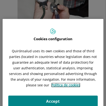
Cookies configuration
La hipertensió arterial (HTA) és una malaltia crònica de molta
prevalença.
Quirónsalud uses its own cookies and those of third
parties (located in countries whose legislation does not
què és la hipertensió arterial?
guarantee an adequate level of data protection) for
user authentication, statistical analysis, improving
És l'elevació dels nivells de pressió arterial de forma contínua
services and showing personalised advertising through
o sostinguda.
the analysis of your navigation. For more information,
El cor exerceix pressió sobre les artèries (pressió arterial)
please see our
Política de cookies
perquè aquestes condueixin la sang cap als diferents òrgans
del nostre cos. La pressió màxima s'obté en cada contracció
Accept
del cor i la mínima, amb cada relaxació.