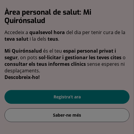
Àrea personal de salut: Mi
Quirónsalud
Accedeix a
qualsevol hora
del dia per tenir cura de la
teva salut
i la dels
teus
.
Mi Quirónsalud
és el teu
espai personal privat i
segur
, on pots
sol·licitar i gestionar les teves cites
o
consultar els teus informes clínics
sense esperes ni
desplaçaments.
Descobreix-ho!
Registra’t ara
Saber-ne més