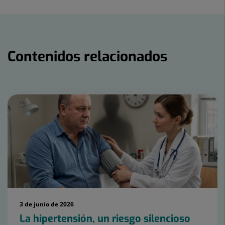
Twitter
Facebook
Linkedin
Contenidos relacionados
Número
de
diapositivas:
15
3 de junio de 2026
La hipertensión, un riesgo silencioso