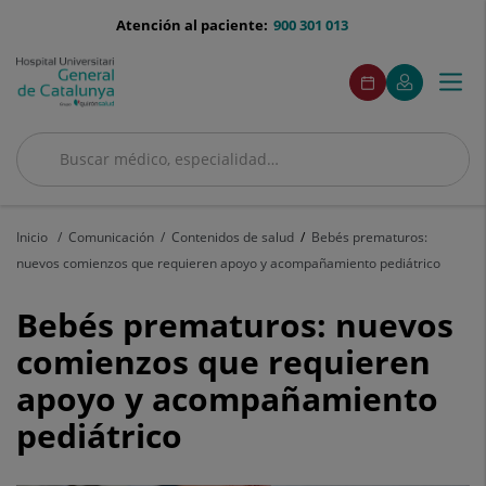
Saltar al contenido
menu-
Atención al paciente:
900 301 013
telefono
menuAcceso
Este
Este
Pedir
Mi
Togg
Menú
enlace
enlace
cita
Quirónsalud
se
se
navi
abrirá
abrirá
en
en
Buscar
una
una
ventana
ventana
Buscar
nueva.
nueva.
Inicio
Comunicación
Contenidos de salud
Bebés prematuros:
nuevos comienzos que requieren apoyo y acompañamiento pediátrico
Bebés
Bebés prematuros: nuevos
prematuros:
comienzos que requieren
apoyo y acompañamiento
nuevos
pediátrico
comienzos
que