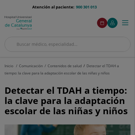
Saltar al contenido
menu-
Atención al paciente:
900 301 013
telefono
menuAcceso
Este
Este
Pedir
Mi
Togg
Menú
enlace
enlace
cita
Quirónsalud
se
se
navi
abrirá
abrirá
en
en
Buscar
una
una
ventana
ventana
Buscar
nueva.
nueva.
Inicio
Comunicación
Contenidos de salud
Detectar el TDAH a
tiempo: la clave para la adaptación escolar de las niñas y niños
Detectar
Detectar el TDAH a tiempo:
el
la clave para la adaptación
escolar de las niñas y niños
TDAH
a
tiempo: