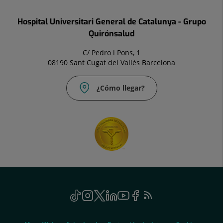
Hospital Universitari General de Catalunya - Grupo
Quirónsalud
C/ Pedro i Pons, 1
08190 Sant Cugat del Vallès Barcelona
¿Cómo llegar?
Social
TikTok
Este
Instagram
Este
Twitter
Este
Linkedin
Este
Youtube
Este
Facebook
Este
Feed
Este
enlace
enlace
enlace
enlace
enlace
enlace
RSS
enlace
se
se
se
se
se
se
se
Genérico