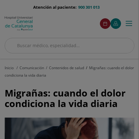
Saltar al contenido
menu-
Atención al paciente:
900 301 013
telefono
menuAcceso
Este
Este
Pedir
Mi
Togg
Menú
enlace
enlace
cita
Quirónsalud
se
se
navi
abrirá
abrirá
en
en
Buscar
una
una
ventana
ventana
Buscar
nueva.
nueva.
Inicio
Comunicación
Contenidos de salud
Migrañas: cuando el dolor
condiciona la vida diaria
Migrañas:
Migrañas: cuando el dolor
cuando
condiciona la vida diaria
el
dolor
condiciona