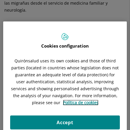
las migrañas desde el servicio de medicina familiar y
neurología.
Un
Cookies configuration
Quirónsalud uses its own cookies and those of third
parties (located in countries whose legislation does not
guarantee an adequate level of data protection) for
user authentication, statistical analysis, improving
trastorno que condiciona el día a día
services and showing personalised advertising through
the analysis of your navigation. For more information,
La migraña es un tipo de cefalea primaria que se manifiesta
please see our
Política de cookies
como un dolor de cabeza intenso, generalmente unilateral,
pulsátil y acompañado de otros síntomas como náuseas,
vómitos, sensibilidad a la luz (fotofobia) y al sonido
Accept
(fonofobia). Puede durar entre cuatro y 72 horas si no se trata,