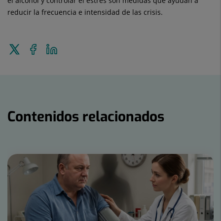
el alcohol y controlar el estrés son medidas que ayudan a
reducir la frecuencia e intensidad de las crisis.
Enviar
Compartir
Compartir
a
en
en
Twitter
Facebook
Linkedin
Contenidos relacionados
Número
de
diapositivas:
15