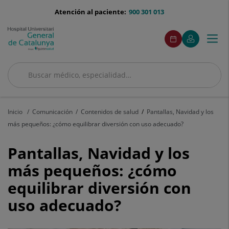
Saltar al contenido
menu-
Atención al paciente:
900 301 013
telefono
menuAcceso
Este
Este
Pedir
Mi
Togg
Menú
enlace
enlace
cita
Quirónsalud
se
se
navi
abrirá
abrirá
en
en
Buscar
una
una
ventana
ventana
Buscar
nueva.
nueva.
Inicio
Comunicación
Contenidos de salud
Pantallas, Navidad y los
más pequeños: ¿cómo equilibrar diversión con uso adecuado?
Pantallas,
Pantallas, Navidad y los
Navidad
más pequeños: ¿cómo
equilibrar diversión con
y
uso adecuado?
los
más