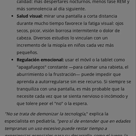
calidad: más despertares nocturnos, menos fase REM y
más somnolencia al día siguiente.
Salud visual:
mirar una pantalla a corta distancia
durante mucho tiempo favorece la fatiga visual: ojos
secos, picor, visión borrosa intermitente o dolor de
cabeza. Diversos estudios lo vinculan con un
incremento de la miopía en niños cada vez más
pequeños.
Regulación emocional:
usar el móvil o la tablet como
"apagafuegos" constante —para calmar una rabieta, el
aburrimiento o la frustración— puede impedir que
aprenda a autorregularse sin ese recurso. Si siempre se
tranquiliza con una pantalla, es más probable que la
necesite cada vez que se sienta nervioso o incómodo y
que tolere peor el "no" o la espera.
"No se trata de demonizar la tecnología,
" explica la
especialista en pediatría,
"pero sí de entender que en edades
tempranas un uso excesivo puede restar tiempo a
experiencias esenciales para su desarrollo, como el juego, la