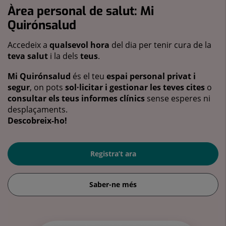
Àrea personal de salut: Mi
Quirónsalud
Accedeix a
qualsevol hora
del dia per tenir cura de la
teva salut
i la dels
teus
.
Mi Quirónsalud
és el teu
espai personal privat i
segur
, on pots
sol·licitar i gestionar les teves cites
o
consultar els teus informes clínics
sense esperes ni
desplaçaments.
Descobreix-ho!
Registra’t ara
Saber-ne més