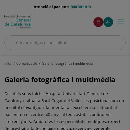
Saltar al contingut
menu-
Atenció al pacient:
900 301 013
telefono
menuAcceso
Aquest
Aquest
Demaneu
El
Togg
Menú
enllaç
enllaç
cita
meu
s'obrirà
s'obrirà
navi
Quirónsalud
en
en
una
una
Cercar
finestra
finestra
nova.
nova.
Cercar
Inici
Comunicació
Galeria fotogràfica i multimèdia
Galeria fotogràfica i multimèdia
Des dels seus inicis l'Hospital Universitari General de
Catalunya, situat a Sant Cugat del Vallès, es posiciona com un
hospital d'avantguarda orientat a l'excel·lència i situant al
pacient en el centre. 40 anys al teu costat, i continuem
creixent junts. Amb totes les especialitats mèdiques, experts
de prestigi, alta tecnologia mèdica, urgències generals i