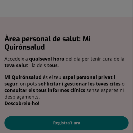
Àrea personal de salut: Mi
Quirónsalud
Accedeix a
qualsevol hora
del dia per tenir cura de la
teva salut
i la dels
teus
.
Mi Quirónsalud
és el teu
espai personal privat i
segur
, on pots
sol·licitar i gestionar les teves cites
o
consultar els teus informes clínics
sense esperes ni
desplaçaments.
Descobreix-ho!
Registra’t ara