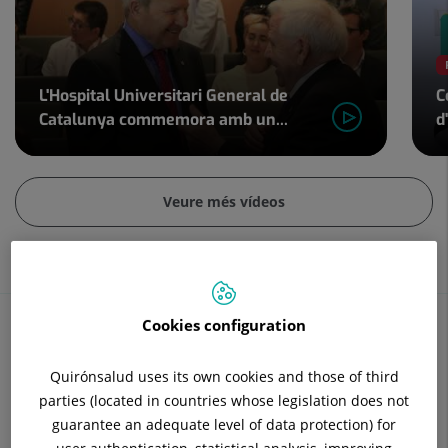
controls
lliscants:
4
L'Hospital Universitari General de
C
Catalunya commemora amb un...
d
Control
lliscant
Veure més vídeos
2
de
4
Cookies configuration
Continguts de salut
Quirónsalud uses its own cookies and those of third
parties (located in countries whose legislation does not
Coneix la teva salut des de totes les perspectives
guarantee an adequate level of data protection) for