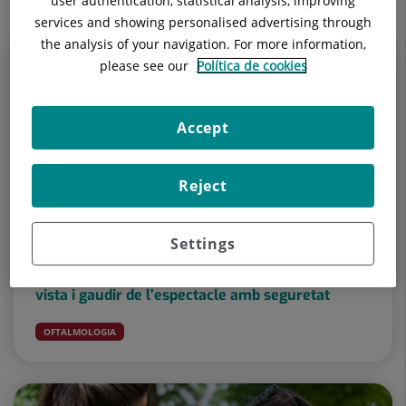
user authentication, statistical analysis, improving
services and showing personalised advertising through
the analysis of your navigation. For more information,
please see our
Política de cookies
Accept
Reject
Settings
3 d’agost 2026
Eclipsi solar del 12 d’agost: com protegir la
vista i gaudir de l’espectacle amb seguretat
OFTALMOLOGIA