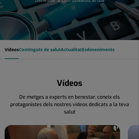
benestar a Quirónsalud al dia
Vídeos
Continguts de salut
Actualitat
Esdeveniments
Vídeos
De metges a experts en benestar, coneix els
protagonistes dels nostres vídeos dedicats a la teva
salut
Nombre
de