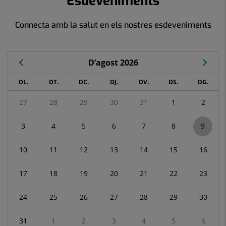
Esdeveniments
Connecta amb la salut en els nostres esdeveniments
D’agost 2026
Calendari
DL.
DT.
DC.
DJ.
DV.
DS.
DG.
de
Esdeveniments
27
28
29
30
31
1
2
corresponent
a
3
4
5
6
7
8
9
agost
2026
10
11
12
13
14
15
16
17
18
19
20
21
22
23
24
25
26
27
28
29
30
31
1
2
3
4
5
6