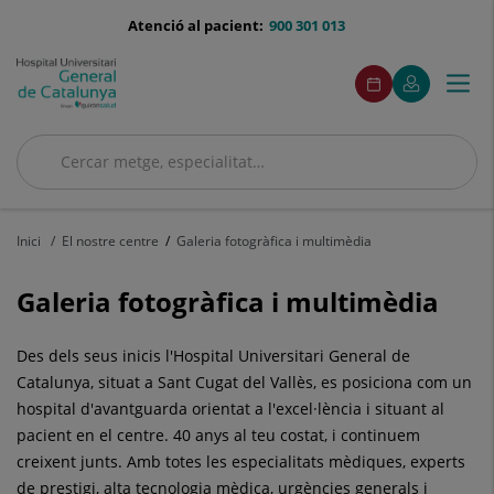
Saltar al contingut
menu-
Atenció al pacient:
900 301 013
telefono
menuAcceso
Aquest
Aquest
Demaneu
El
Togg
Menú
enllaç
enllaç
cita
meu
s'obrirà
s'obrirà
navi
Quirónsalud
en
en
una
una
Cercar
finestra
finestra
nova.
nova.
Cercar
Inici
El nostre centre
Galeria fotogràfica i multimèdia
Galeria fotogràfica i multimèdia
Des dels seus inicis l'Hospital Universitari General de
Catalunya, situat a Sant Cugat del Vallès, es posiciona com un
hospital d'avantguarda orientat a l'excel·lència i situant al
pacient en el centre. 40 anys al teu costat, i continuem
creixent junts. Amb totes les especialitats mèdiques, experts
de prestigi, alta tecnologia mèdica, urgències generals i