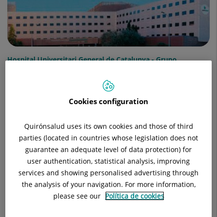
Hospital Universitari General de Catalunya - Grupo
Quirónsalud
Cookies configuration
Quirónsalud uses its own cookies and those of third
parties (located in countries whose legislation does not
guarantee an adequate level of data protection) for
user authentication, statistical analysis, improving
services and showing personalised advertising through
Hospital Universitari General de Catalunya - Grupo
the analysis of your navigation. For more information,
Quirónsalud
please see our
Política de cookies