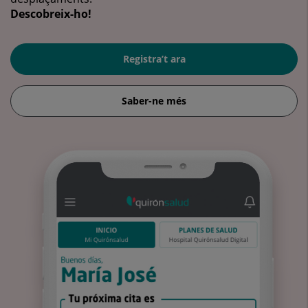
Descobreix-ho!
Registra’t ara
Saber-ne més