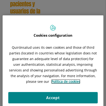
Cookies configuration
Quirónsalud uses its own cookies and those of third
parties (located in countries whose legislation does not
guarantee an adequate level of data protection) for
Descarrega la Guia per a pacients i
user authentication, statistical analysis, improving
services and showing personalised advertising through
usuaris de la Sanitat
the analysis of your navigation. For more information,
please see our
Política de cookies
L’Agència Espanyola de Protecció de Dades (AEPD) sempre ha
tingut un gran interès a vetllar pel compliment de la
normativa de protecció de dades en el tractament de dades
Accept
de salut.