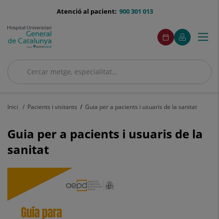
Saltar al contingut
menu-
Atenció al pacient:
900 301 013
telefono
menuAcceso
Aquest
Aquest
Demaneu
El
Togg
Menú
enllaç
enllaç
cita
meu
s'obrirà
s'obrirà
navi
Quirónsalud
en
en
una
una
Cercar
finestra
finestra
nova.
nova.
Cercar
Inici
Pacients i visitants
Guia per a pacients i usuaris de la sanitat
Guia per a pacients i usuaris de la
sanitat