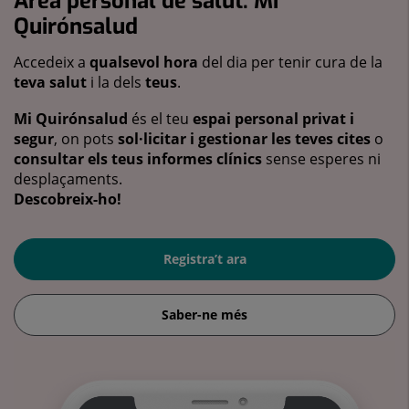
Àrea personal de salut: Mi
Quirónsalud
Accedeix a
qualsevol hora
del dia per tenir cura de la
teva salut
i la dels
teus
.
Mi Quirónsalud
és el teu
espai personal privat i
segur
, on pots
sol·licitar i gestionar les teves cites
o
consultar els teus informes clínics
sense esperes ni
desplaçaments.
Descobreix-ho!
Registra’t ara
Saber-ne més