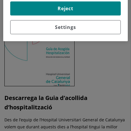
Descarregar guia
Reject
Settings
Descarrega la Guia d’acollida
d’hospitalització
Des de l’equip de l’Hospital Universitari General de Catalunya
volem que durant aquests dies a l’hospital tingui la millor