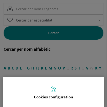
Cercar
Cercar per nom alfabètic:
A
B
C
D
E
F
G
H
I
J
K
L
M
N
O
P
Q
R
S
T
U
V
W
X
Y
Z
A
Cookies configuration