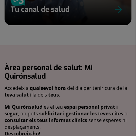
Tu canal de salud
Àrea personal de salut: Mi
Quirónsalud
Accedeix a
qualsevol hora
del dia per tenir cura de la
teva salut
i la dels
teus
.
Mi Quirónsalud
és el teu
espai personal privat i
segur
, on pots
sol·licitar i gestionar les teves cites
o
consultar els teus informes clínics
sense esperes ni
desplaçaments.
Descobreix-ho!