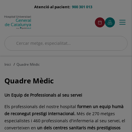
Saltar al contingut
menu-
Atenció al pacient:
900 301 013
telefono
menuAcceso
Aquest
Aquest
Demaneu
El
Togg
Menú
enllaç
enllaç
cita
meu
s'obrirà
s'obrirà
navi
Quirónsalud
en
en
una
una
Cercar
finestra
finestra
nova.
nova.
Cercar
Inici
Quadre Mèdic
Quadre Mèdic
Un Equip de Professionals al seu servei
Els professionals del nostre hospital
formen un equip humà
de reconegut prestigi internacional.
Més de 270 metges
especialistes i 460 professionals d'infermeria al seu servei, el
converteixen en
un dels centres sanitaris més prestigiosos