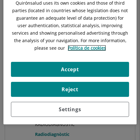
Alberto Martínez Castellano
Quirónsalud uses its own cookies and those of third
parties (located in countries whose legislation does not
MATRON/A
guarantee an adequate level of data protection) for
Obstetrícia i Ginecologia
user authentication, statistical analysis, improving
services and showing personalised advertising through
the analysis of your navigation. For more information,
Hospital Universitari General de Catalunya
please see our
Política de cookies
Accept
Veure Fitxa
Reject
Alberto Roque Pérez
Settings
FACULTATIU ESPECIALISTA
RADIODIAGNÒSTIC
Radiodiagnòstic