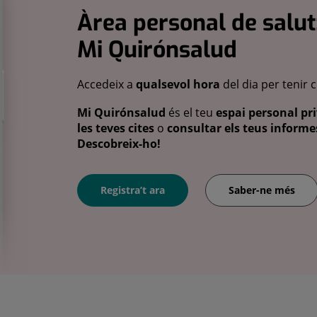
Àrea personal de salut
Mi Quirónsalud
Accedeix a
qualsevol hora
del dia per tenir 
Mi Quirónsalud
és el teu
espai personal pri
les teves cites
o
consultar els teus informes
Descobreix-ho!
Registra’t ara
Saber-ne més