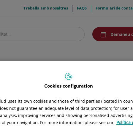
menuTop
Treballa amb nosaltres
FAQS
Formulari de conta
menuAcceso
Demaneu c
stre centre
Pacients i visitants
Recerca i Docència
Comunicació
Cookies configuration
ud uses its own cookies and those of third parties (located in cou
 does not guarantee an adequate level of data protection) for user a
l analysis, improving services and showing personalised advertisin
s of your navigation. For more information, please see our
Política