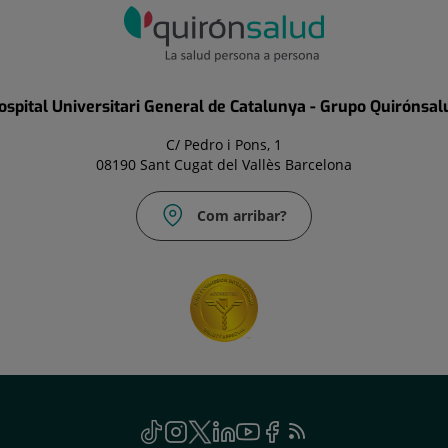
ospital Universitari General de Catalunya - Grupo Quirónsal
C/ Pedro i Pons, 1
08190 Sant Cugat del Vallès Barcelona
Com arribar?
TikTok
Aquest
Instagram
Aquest
Twitter
Aquest
Linkedin
Aquest
Youtube
Aquest
Facebook
Aquest
Feed
Aquest