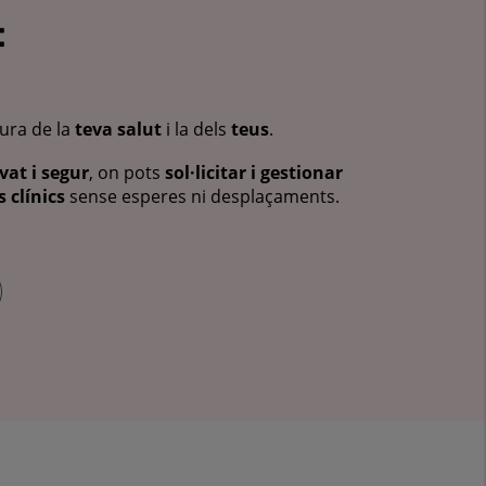
:
cura de la
teva salut
i la dels
teus
.
vat i segur
, on pots
sol·licitar i gestionar
 clínics
sense esperes ni desplaçaments.