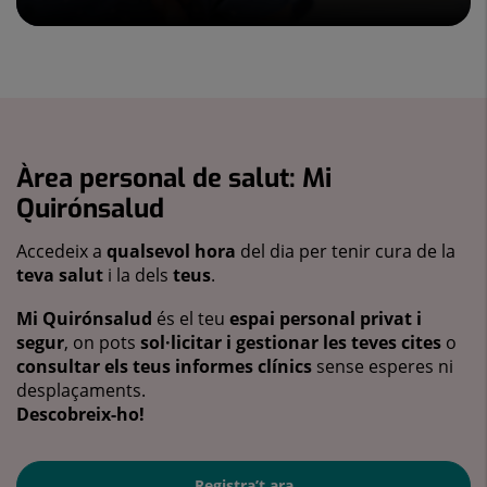
Àrea personal de salut: Mi
Quirónsalud
Accedeix a
qualsevol hora
del dia per tenir cura de la
teva salut
i la dels
teus
.
Mi Quirónsalud
és el teu
espai personal privat i
segur
, on pots
sol·licitar i gestionar les teves cites
o
consultar els teus informes clínics
sense esperes ni
desplaçaments.
Descobreix-ho!
Registra’t ara