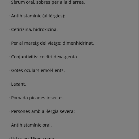
Sèrum oral, sobres per a la diarrea.
Antihistamínic (al·lèrgies):
Cetirizina, hidroxicina.
Per al mareig del viatge: dimenhidrinat.
Conjuntivitis: col·liri dexa-genta.
Gotes oculars emol·lients.
Laxant.
Pomada picades insectes.
Persones amb al·lèrgia severa:
Antihistamínic oral.
Urbason 16mg comp