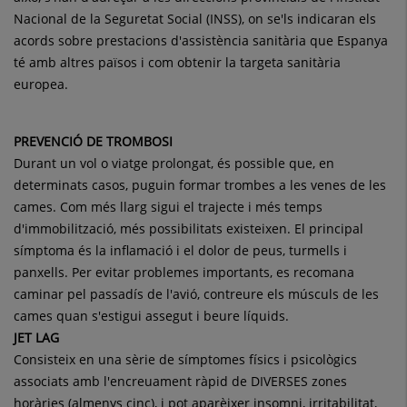
Nacional de la Seguretat Social (INSS), on se'ls indicaran els
acords sobre prestacions d'assistència sanitària que Espanya
té amb altres països i com obtenir la targeta sanitària
europea.
PREVENCIÓ DE TROMBOSI
Durant un vol o viatge prolongat, és possible que, en
determinats casos, puguin formar trombes a les venes de les
cames. Com més llarg sigui el trajecte i més temps
d'immobilització, més possibilitats existeixen. El principal
símptoma és la inflamació i el dolor de peus, turmells i
panxells. Per evitar problemes importants, es recomana
caminar pel passadís de l'avió, contreure els músculs de les
cames quan s'estigui assegut i beure líquids.
JET LAG
Consisteix en una sèrie de símptomes físics i psicològics
associats amb l'encreuament ràpid de DIVERSES zones
horàries (almenys cinc), i pot aparèixer insomni, irritabilitat,