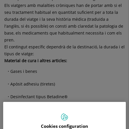
Els viatgers amb malalties cròniques han de portar amb si el
seu tractament habitual en quantitat suficient per a tota la
durada del viatge i la seva història mèdica (traduïda a
l'anglès, si és possible) on consti amb claredat la patologia de
base, els medicaments que habitualment necessita i com els
pren.
El contingut específic dependrà de la destinació, la durada i el
tipus de viatge:
Material de cura i altres articles:
Gases i benes
Apòsit adhesiu (tiretes)
Desinfectant tipus Betadine®
Termòmetre electrònic.
Crema solar (SPF elevat.
Cookies configuration