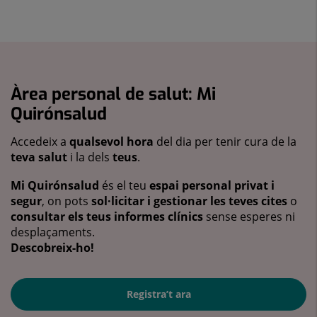
Àrea personal de salut: Mi
Quirónsalud
Accedeix a
qualsevol hora
del dia per tenir cura de la
teva salut
i la dels
teus
.
Mi Quirónsalud
és el teu
espai personal privat i
segur
, on pots
sol·licitar i gestionar les teves cites
o
consultar els teus informes clínics
sense esperes ni
desplaçaments.
Descobreix-ho!
Registra’t ara