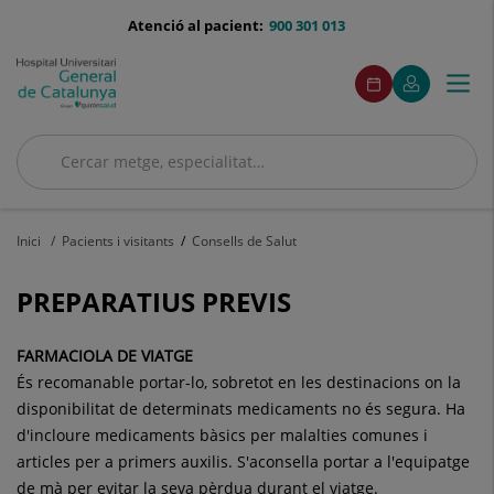
Saltar al contingut
menu-
Atenció al pacient:
900 301 013
telefono
menuAcceso
Aquest
Aquest
Demaneu
El
Togg
Menú
enllaç
enllaç
cita
meu
s'obrirà
s'obrirà
navi
Quirónsalud
en
en
una
una
Cercar
finestra
finestra
nova.
nova.
Cercar
Inici
Pacients i visitants
Consells de Salut
PREPARATIUS PREVIS
FARMACIOLA DE VIATGE
És recomanable portar-lo, sobretot en les destinacions on la
disponibilitat de determinats medicaments no és segura. Ha
d'incloure medicaments bàsics per malalties comunes i
articles per a primers auxilis. S'aconsella portar a l'equipatge
de mà per evitar la seva pèrdua durant el viatge.