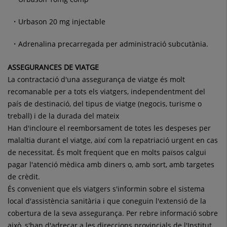
Urbason 20 mg injectable
Adrenalina precarregada per administració subcutània.
ASSEGURANCES DE VIATGE
La contractació d'una assegurança de viatge és molt
recomanable per a tots els viatgers, independentment del
país de destinació, del tipus de viatge (negocis, turisme o
treball) i de la durada del mateix
Han d'incloure el reemborsament de totes les despeses per
malaltia durant el viatge, així com la repatriació urgent en cas
de necessitat. És molt freqüent que en molts països calgui
pagar l'atenció mèdica amb diners o, amb sort, amb targetes
de crèdit.
És convenient que els viatgers s'informin sobre el sistema
local d'assistència sanitària i que coneguin l'extensió de la
cobertura de la seva assegurança. Per rebre informació sobre
això, s'han d'adreçar a les direccions provincials de l'Institut