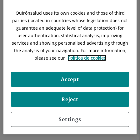
Repel·lent cutani antimosquits.
Quirónsalud uses its own cookies and those of third
Pastilles potabilitzadores d'aigua.
parties (located in countries whose legislation does not
guarantee an adequate level of data protection) for
MEDICAMENTS prescrits PER UN METGE:
user authentication, statistical analysis, improving
services and showing personalised advertising through
Analgèsic i antitèrmic: Paracetamol 1gr.
the analysis of your navigation. For more information,
please see our
Política de cookies
Antiinflamatori: Ibuprofeno 600 mg.
Antiàcid, protector gàstric: omeprazol, sals d'alumini.
Accept
Antidiarreic: Loperamida
Reject
antibiòtics:
Ciprofloxacina 500mg per a la diarrea.
Settings
Amoxicil·lina / Clavulánico per infeccions respiratòries