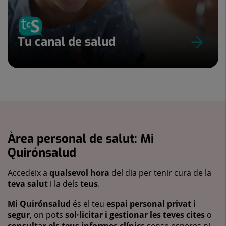
Tu canal de salud
Àrea personal de salut: Mi
Quirónsalud
Accedeix a
qualsevol hora
del dia per tenir cura de la
teva salut
i la dels
teus
.
Mi Quirónsalud
és el teu
espai personal privat i
segur
, on pots
sol·licitar i gestionar les teves cites
o
consultar els teus informes clínics
sense esperes ni