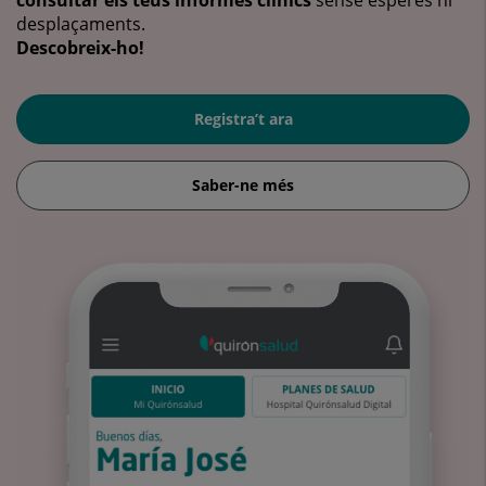
desplaçaments.
Descobreix-ho!
Registra’t ara
Saber-ne més