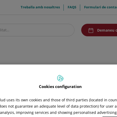
menuTop
Treballa amb nosaltres
FAQS
Formulari de conta
menuAcceso
Demaneu c
stre centre
Pacients i visitants
Recerca i Docència
Comunicació
raumatisme dental
Cookies configuration
ud uses its own cookies and those of third parties (located in cou
durant 15 dies.
 does not guarantee an adequate level of data protection) for user a
l analysis, improving services and showing personalised advertisin