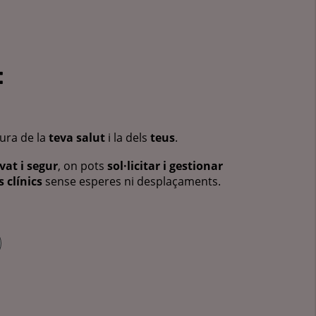
:
cura de la
teva salut
i la dels
teus
.
vat i segur
, on pots
sol·licitar i gestionar
 clínics
sense esperes ni desplaçaments.