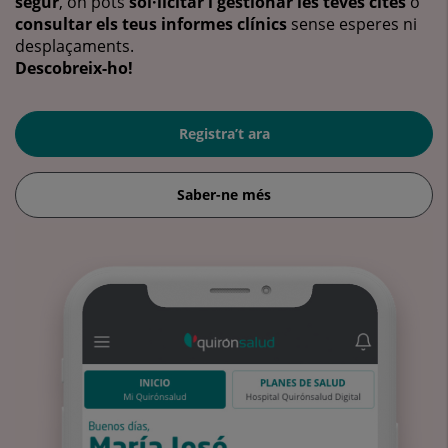
segur
, on pots
sol·licitar i gestionar les teves cites
o
consultar els teus informes clínics
sense esperes ni
desplaçaments.
Descobreix-ho!
Registra’t ara
Saber-ne més