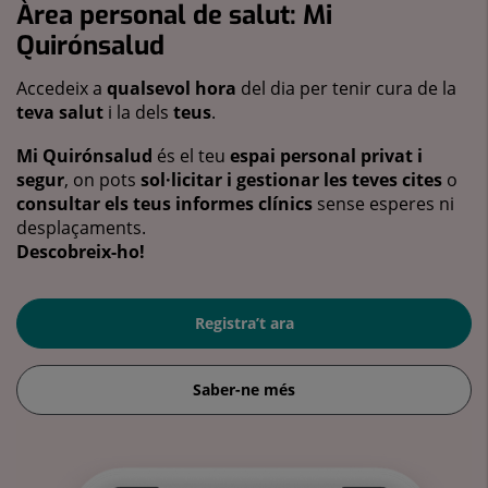
Àrea personal de salut: Mi
Quirónsalud
Accedeix a
qualsevol hora
del dia per tenir cura de la
teva salut
i la dels
teus
.
Mi Quirónsalud
és el teu
espai personal privat i
segur
, on pots
sol·licitar i gestionar les teves cites
o
consultar els teus informes clínics
sense esperes ni
desplaçaments.
Descobreix-ho!
Registra’t ara
Saber-ne més