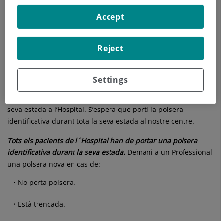
No li ha de semblar estrany que de forma habitual li
Accept
preguntin el seu nom, cognoms, data de naixement com a
comprovació activa de la seva identitat.
Reject
QUÈ he d’esperar durant la meva estada hospitalària?
A la seva arribada a l’Hospital, un professional li explicarà per
Settings
escrit i/o verbalment que li posaran una polsera i que
comprovaran la seva identitat en diverses ocasions durant la
seva estada a l’Hospital. S’espera que porti la polsera
identificativa durant tota la seva estada al nostre centre.
Tots els pacients de l´Hospital han de portar una polsera
identificativa durant la seva estada.
Demani a un Professional
una polsera nova en cas de:
No porta polsera.
Està trencada.