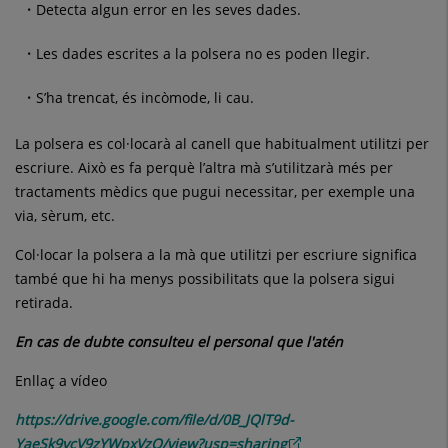
Detecta algun error en les seves dades.
Les dades escrites a la polsera no es poden llegir.
S’ha trencat, és incòmode, li cau.
La polsera es col·locarà al canell que habitualment utilitzi per
escriure. Això es fa perquè l’altra mà s’utilitzarà més per
tractaments mèdics que pugui necessitar, per exemple una
via, sèrum, etc.
Col·locar la polsera a la mà que utilitzi per escriure significa
també que hi ha menys possibilitats que la polsera sigui
retirada.
En cas de dubte consulteu el personal que l'atén
Enllaç a vídeo
https://drive.google.com/file/d/0B_JQlT9d-
YaeSk9ycV9zYWpxVzQ/view?usp=sharing