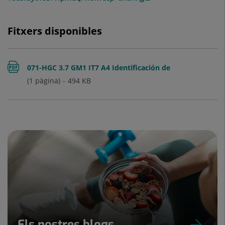
Fitxers disponibles
071-HGC 3.7 GM1 IT7 A4 Identificación de
(1 pàgina)
494
KB
pacientes V.3
Els nostres blogs