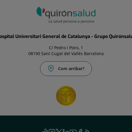
ospital Universitari General de Catalunya - Grupo Quirónsal
C/ Pedro i Pons, 1
08190 Sant Cugat del Vallès Barcelona
Com arribar?
TikTok
Aquest
Instagram
Aquest
Twitter
Aquest
Linkedin
Aquest
Youtube
Aquest
Facebook
Aquest
Feed
Aquest