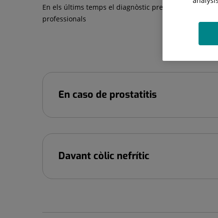
analysi
En els últims temps el diagnòstic precoç i la prevenci
professionals
En caso de prostatitis
Davant còlic nefrític