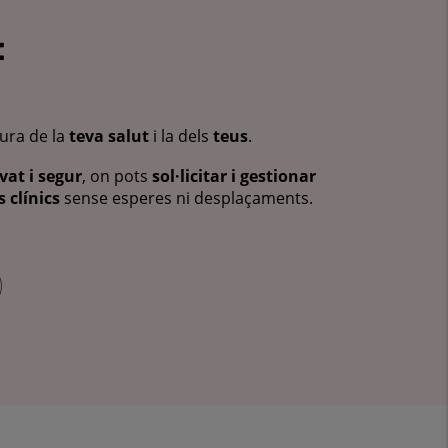
:
cura de la
teva salut
i la dels
teus
.
vat i segur
, on pots
sol·licitar i gestionar
 clínics
sense esperes ni desplaçaments.