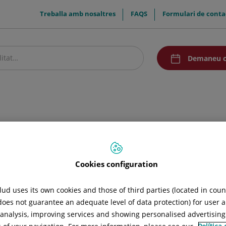
menuTop
Treballa amb nosaltres
FAQS
Formulari de conta
menuAcceso
Demaneu c
stre centre
Pacients i visitants
Recerca i Docència
Comunicació
Cookies configuration
estudi i tractament de les malalties mèdiques i quirúrgiques de l'ap
ud uses its own cookies and those of third parties (located in cou
 does not guarantee an adequate level of data protection) for user a
 sistema urinari, proves i tractaments específics.
l analysis, improving services and showing personalised advertisin