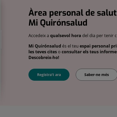
Àrea personal de salut
Mi Quirónsalud
Accedeix a
qualsevol hora
del dia per tenir 
Mi Quirónsalud
és el teu
espai personal pri
les teves cites
o
consultar els teus informes
Descobreix-ho!
Registra’t ara
Saber-ne més