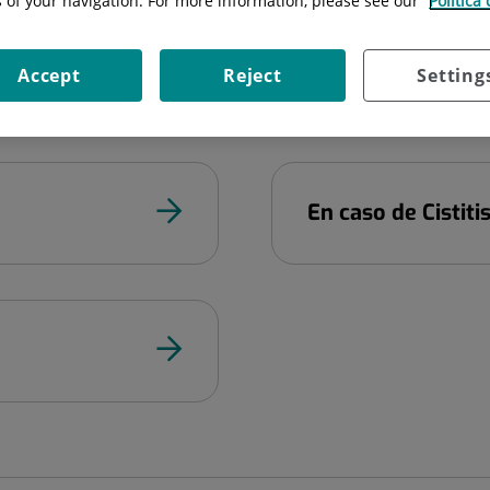
s of your navigation. For more information, please see our
Política
ó tenen un paper important en el nostre centre i per als nostres
Accept
Reject
Setting
En caso de Cistiti