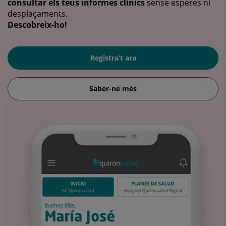
consultar els teus informes clínics
sense esperes ni
desplaçaments.
Descobreix-ho!
Registra’t ara
Saber-ne més