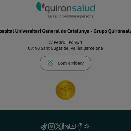
ospital Universitari General de Catalunya - Grupo Quirónsal
C/ Pedro i Pons, 1
08190 Sant Cugat del Vallès Barcelona
Com arribar?
TikTok
Aquest
Instagram
Aquest
Twitter
Aquest
Linkedin
Aquest
Youtube
Aquest
Facebook
Aquest
Feed
Aquest