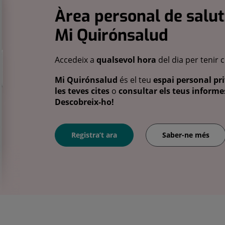
Àrea personal de salut
Mi Quirónsalud
Accedeix a
qualsevol hora
del dia per tenir 
Mi Quirónsalud
és el teu
espai personal pri
les teves cites
o
consultar els teus informes
Descobreix-ho!
Registra’t ara
Saber-ne més