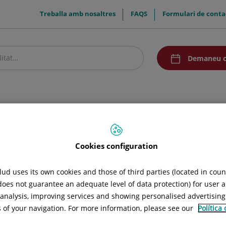
menuTop
Treballa amb nosaltres
FAQS
Formulari de conta
menuAcceso
Demaneu c
stre centre
Pacients i visitants
Recerca i Docència
Comunicació
ues i proves
Cookies configuration
nalítiques i proves
ud uses its own cookies and those of third parties (located in cou
 does not guarantee an adequate level of data protection) for user a
l analysis, improving services and showing personalised advertisin
s of your navigation. For more information, please see our
Política