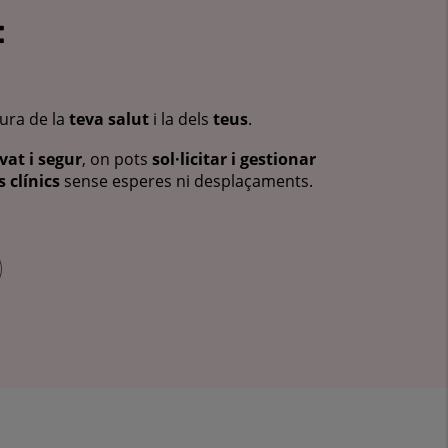
:
cura de la
teva salut
i la dels
teus
.
vat i segur
, on pots
sol·licitar i gestionar
 clínics
sense esperes ni desplaçaments.