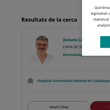
Quirónsal
legislation
Resultats de la cerca
statistica
analysi
Antonio Campoy Sánchez
CAP/A DE SERVEI
Dermatologia medicoquirúrg
Hospital Universitari General de Catalunya
Veure Fitxa