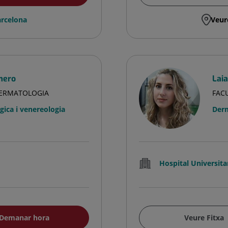
rcelona
Veur
mero
Lai
DERMATOLOGIA
FAC
ica i venereologia
Derm
Hospital Universita
Demanar hora
Veure Fitxa