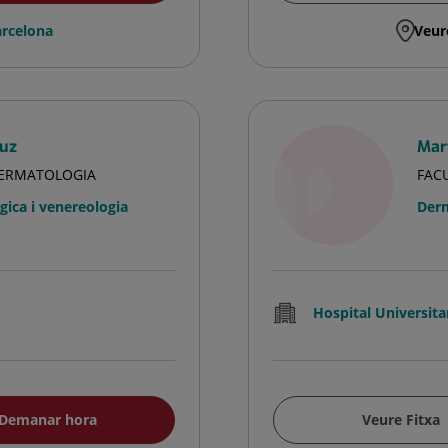
rcelona
Veur
ruz
Mar
DERMATOLOGIA
FAC
ica i venereologia
Derm
Hospital Universita
Demanar hora
Veure Fitxa