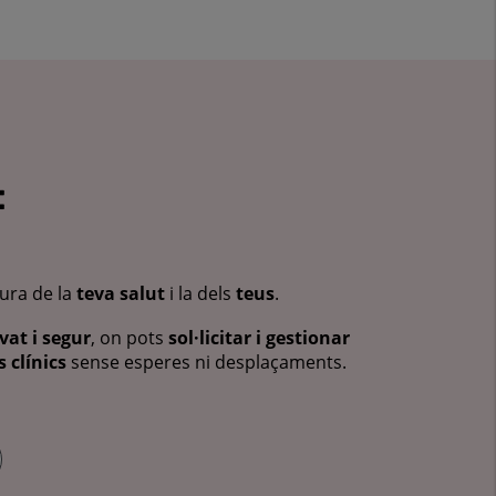
:
cura de la
teva salut
i la dels
teus
.
vat i segur
, on pots
sol·licitar i gestionar
 clínics
sense esperes ni desplaçaments.