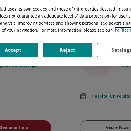
Cercar
ud uses its own cookies and those of third parties (located in cou
 does not guarantee an adequate level of data protection) for user a
l analysis, improving services and showing personalised advertisin
s of your navigation. For more information, please see our
Política
Dia
Accept
Reject
Setting
FAC
ica i venereologia
Derm
Hospital Universita
Demanar hora
Veure Fitxa