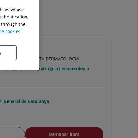
ntries whose
uthentication,
g through the
 de cookies
na Dahmoush
s
ULTATIU ESPECIALISTA DERMATOLOGIA
atologia medicoquirúrgica i venereologia
ri General de Catalunya
Demanar hora