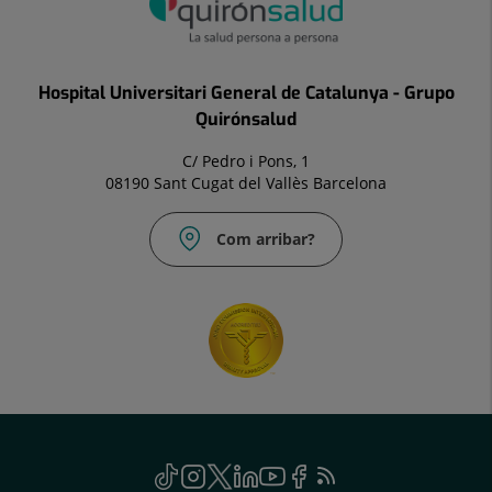
Hospital Universitari General de Catalunya - Grupo
Quirónsalud
C/ Pedro i Pons, 1
08190 Sant Cugat del Vallès Barcelona
Com arribar?
Social
TikTok
Aquest
Instagram
Aquest
Twitter
Aquest
Linkedin
Aquest
Youtube
Aquest
Facebook
Aquest
Feed
Aquest