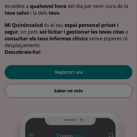
Accedeix a
qualsevol hora
del dia per tenir cura de la
teva salut
i la dels
teus
.
Mi Quirónsalud
és el teu
espai personal privat i
segur
, on pots
sol·licitar i gestionar les teves cites
o
consultar els teus informes clínics
sense esperes ni
desplaçaments.
Descobreix-ho!
Registra’t ara
Saber-ne més