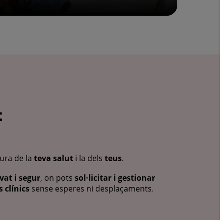
:
cura de la
teva salut
i la dels
teus
.
vat i segur
, on pots
sol·licitar i gestionar
 clínics
sense esperes ni desplaçaments.