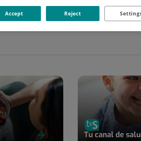
Cercar
Accept
Reject
Setting
Tu canal de sal