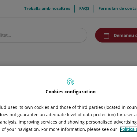
menuTop
Treballa amb nosaltres
FAQS
Formulari de conta
menuAcceso
Demaneu c
stre centre
Pacients i visitants
Recerca i Docència
Comunicació
Cookies configuration
 estètica
ud uses its own cookies and those of third parties (located in cou
 does not guarantee an adequate level of data protection) for user a
l analysis, improving services and showing personalised advertisin
s of your navigation. For more information, please see our
Política