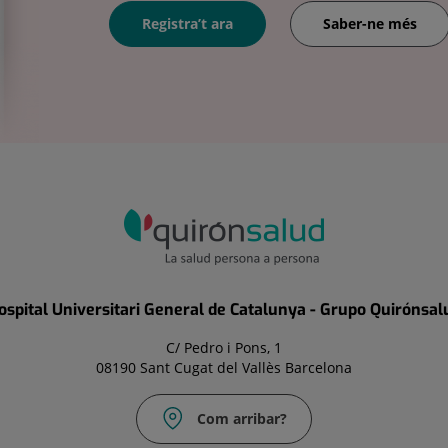
Registra’t ara
Saber-ne més
ospital Universitari General de Catalunya - Grupo Quirónsal
C/ Pedro i Pons, 1
08190 Sant Cugat del Vallès Barcelona
Com arribar?