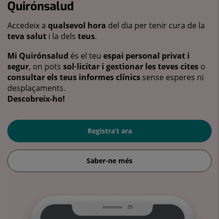
Quirónsalud
Accedeix a
qualsevol hora
del dia per tenir cura de la
teva salut
i la dels
teus
.
Mi Quirónsalud
és el teu
espai personal privat i
segur
, on pots
sol·licitar i gestionar les teves cites
o
consultar els teus informes clínics
sense esperes ni
desplaçaments.
Descobreix-ho!
Registra’t ara
Saber-ne més