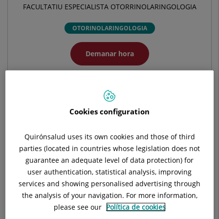
FACULTATIU ESPECIALISTA OTORRINOLARINGOLOGIA
OTORINOLARINGOLOGIA
Demanar hora
Demana cita amb aquest professional en altres
hospitals:
Cookies configuration
Hospital Universitari General de Catalunya
Quirónsalud uses its own cookies and those of third
C/ Pedro i Pons, 1
parties (located in countries whose legislation does not
08190 Sant Cugat del Vallés Barcelona
guarantee an adequate level of data protection) for
user authentication, statistical analysis, improving
935 656 000
services and showing personalised advertising through
the analysis of your navigation. For more information,
please see our
Política de cookies