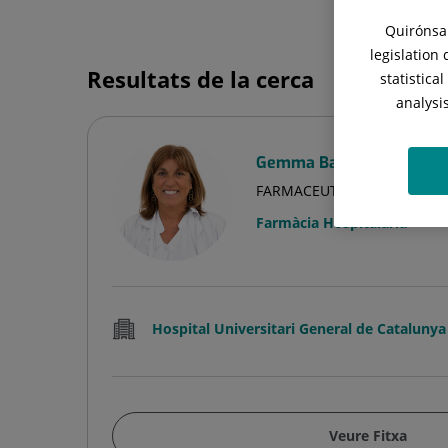
Quirónsal
legislation
Resultats de la cerca
statistica
analysi
Gemma Baronet Jordana
FARMACEUTIC/A
Farmàcia Hospitalària
Hospital Universitari General de Catalunya
Veure Fitxa