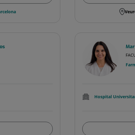
rcelona
Veur
os
Mar
FAC
Farm
Hospital Universita