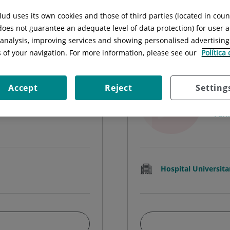
Cercar
ud uses its own cookies and those of third parties (located in cou
 does not guarantee an adequate level of data protection) for user a
l analysis, improving services and showing personalised advertisin
s of your navigation. For more information, please see our
Política
Inés
Accept
Reject
Setting
FAC
Farm
Hospital Universita