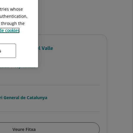
ntries whose
uthentication,
g through the
 de cookies
 Ángela García del Valle
s
ULTATIU/A
àcia Hospitalària
ri General de Catalunya
Veure Fitxa