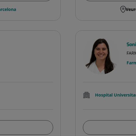
rcelona
Veur
Son
FAR
Farm
Hospital Universita