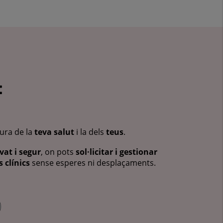
:
cura de la
teva salut
i la dels
teus
.
vat i segur
, on pots
sol·licitar i gestionar
 clínics
sense esperes ni desplaçaments.