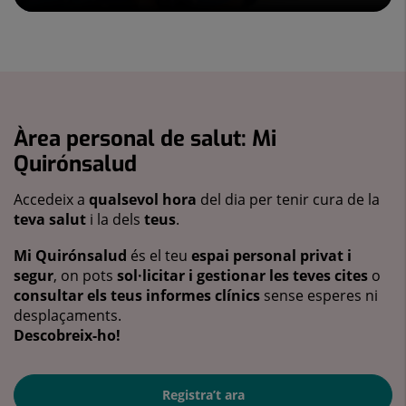
Àrea personal de salut: Mi
Quirónsalud
Accedeix a
qualsevol hora
del dia per tenir cura de la
teva salut
i la dels
teus
.
Mi Quirónsalud
és el teu
espai personal privat i
segur
, on pots
sol·licitar i gestionar les teves cites
o
consultar els teus informes clínics
sense esperes ni
desplaçaments.
Descobreix-ho!
Registra’t ara