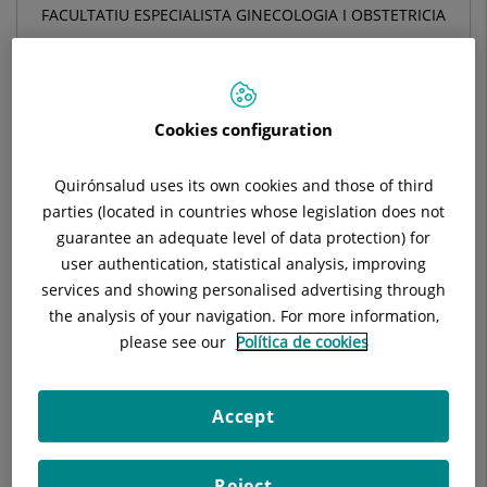
FACULTATIU ESPECIALISTA GINECOLOGIA I OBSTETRICIA
OBSTETRÍCIA I GINECOLOGIA
Cookies configuration
Demana cita amb aquest professional en altres
hospitals:
Quirónsalud uses its own cookies and those of third
parties (located in countries whose legislation does not
Hospital Universitari General de Catalunya
guarantee an adequate level of data protection) for
C/ Pedro i Pons, 1
user authentication, statistical analysis, improving
08190 Sant Cugat del Vallés Barcelona
services and showing personalised advertising through
the analysis of your navigation. For more information,
935 656 000
please see our
Política de cookies
Accept
Dades del professional
Reject