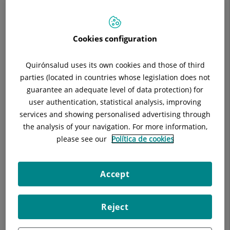
Cercar
Resultats de la cerca
Cookies configuration
Quirónsalud uses its own cookies and those of third
parties (located in countries whose legislation does not
Katia Jessica Flores Aparco
guarantee an adequate level of data protection) for
FACULTATIU ESPECIALISTA HEMATOLOGIA I
user authentication, statistical analysis, improving
HEMOTERAPIA
services and showing personalised advertising through
Hematologia i Hemoteràpia
the analysis of your navigation. For more information,
please see our
Política de cookies
Hospital Universitari General de Catalunya
Accept
Hospital Universitari Sagrat Cor
Reject