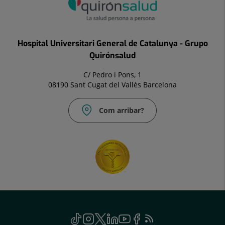
Hospital Universitari General de Catalunya - Grupo
Quirónsalud
C/ Pedro i Pons, 1
08190 Sant Cugat del Vallès Barcelona
Com arribar?
Social
TikTok
Aquest
Instagram
Aquest
Twitter
Aquest
Linkedin
Aquest
Youtube
Aquest
Facebook
Aquest
Feed
Aquest