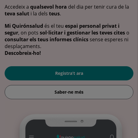
Accedeix a
qualsevol hora
del dia per tenir cura de la
teva salut
i la dels
teus
.
Mi Quirónsalud
és el teu
espai personal privat i
segur
, on pots
sol·licitar i gestionar les teves cites
o
consultar els teus informes clínics
sense esperes ni
desplaçaments.
Descobreix-ho!
Registra’t ara
Saber-ne més