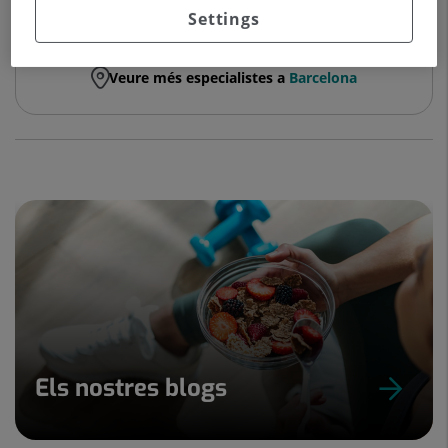
Settings
Veure Fitxa
Demanar hora
Veure més especialistes a
Barcelona
Els nostres blogs