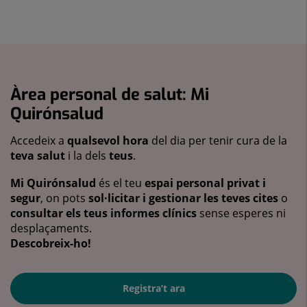
Àrea personal de salut: Mi
Quirónsalud
Accedeix a
qualsevol hora
del dia per tenir cura de la
teva salut
i la dels
teus
.
Mi Quirónsalud
és el teu
espai personal privat i
segur
, on pots
sol·licitar i gestionar les teves cites
o
consultar els teus informes clínics
sense esperes ni
desplaçaments.
Descobreix-ho!
Registra’t ara