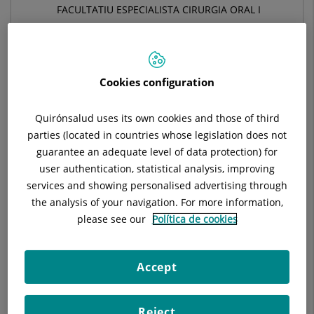
FACULTATIU ESPECIALISTA CIRURGIA ORAL I
MAXILOFACIAL
CIRURGIA ORAL I MAXIL·LOFACIAL
Cookies configuration
Demanar hora
Quirónsalud uses its own cookies and those of third
parties (located in countries whose legislation does not
Demana cita amb aquest professional en altres
guarantee an adequate level of data protection) for
hospitals:
user authentication, statistical analysis, improving
services and showing personalised advertising through
the analysis of your navigation. For more information,
Hospital Universitari General de Catalunya
please see our
Política de cookies
C/ Pedro i Pons, 1
08190 Sant Cugat del Vallés Barcelona
Accept
935 656 000
Reject