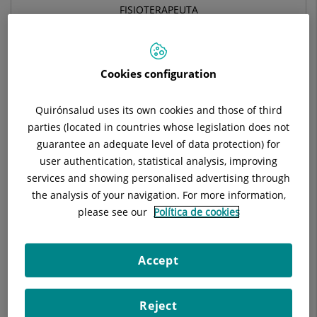
FISIOTERAPEUTA
MEDICINA FÍSICA I REHABILITACIÓ
Cookies configuration
Demana cita amb aquest professional en altres
hospitals:
Quirónsalud uses its own cookies and those of third
parties (located in countries whose legislation does not
guarantee an adequate level of data protection) for
Hospital Universitari General de Catalunya
user authentication, statistical analysis, improving
C/ Pedro i Pons, 1
services and showing personalised advertising through
08190 Sant Cugat del Vallés Barcelona
the analysis of your navigation. For more information,
please see our
Política de cookies
935 656 000
Accept
Dades del professional
Reject