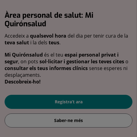
Àrea personal de salut: Mi
Quirónsalud
Accedeix a
qualsevol hora
del dia per tenir cura de la
teva salut
i la dels
teus
.
Mi Quirónsalud
és el teu
espai personal privat i
segur
, on pots
sol·licitar i gestionar les teves cites
o
consultar els teus informes clínics
sense esperes ni
desplaçaments.
Descobreix-ho!
Registra’t ara
Saber-ne més