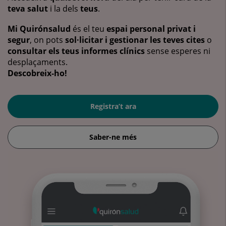
teva salut
i la dels
teus
.
Mi Quirónsalud
és el teu
espai personal privat i
segur
, on pots
sol·licitar i gestionar les teves cites
o
consultar els teus informes clínics
sense esperes ni
desplaçaments.
Descobreix-ho!
Registra’t ara
Saber-ne més