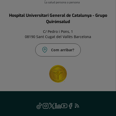
Hospital Universitari General de Catalunya - Grupo
Quirónsalud
C/ Pedro i Pons, 1
08190 Sant Cugat del Vallès Barcelona
Com arribar?
Social
TikTok
Aquest
Instagram
Aquest
Twitter
Aquest
Linkedin
Aquest
Youtube
Aquest
Facebook
Aquest
Feed
Aquest
enllaç
enllaç
enllaç
enllaç
enllaç
enllaç
RSS
enllaç
s'obrirà
s'obrirà
s'obrirà
s'obrirà
s'obrirà
s'obrirà
s'obrirà