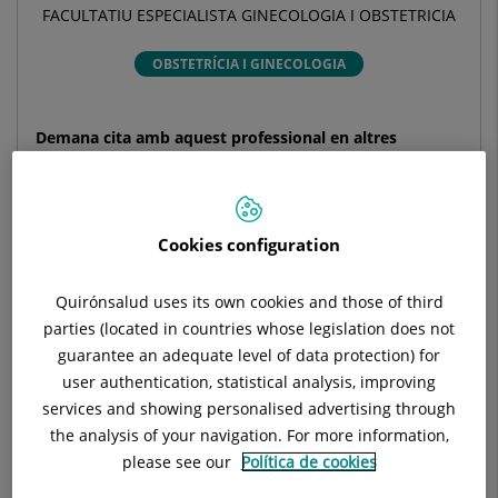
FACULTATIU ESPECIALISTA GINECOLOGIA I OBSTETRICIA
OBSTETRÍCIA I GINECOLOGIA
Demana cita amb aquest professional en altres
hospitals:
Hospital Universitari Dexeus
Cookies configuration
C/ Sabino Arana, 5-19
08028 Barcelona
Quirónsalud uses its own cookies and those of third
parties (located in countries whose legislation does not
932 274 747
guarantee an adequate level of data protection) for
user authentication, statistical analysis, improving
services and showing personalised advertising through
the analysis of your navigation. For more information,
Hospital Universitari General de Catalunya
please see our
Política de cookies
C/ Pedro i Pons, 1
08190 Sant Cugat del Vallés Barcelona