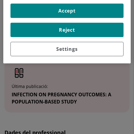
Accept
935 656 000
Reject
Dades destacades
Settings
Última publicació:
INFECTION ON PREGNANCY OUTCOMES: A
POPULATION-BASED STUDY
Dades del professional