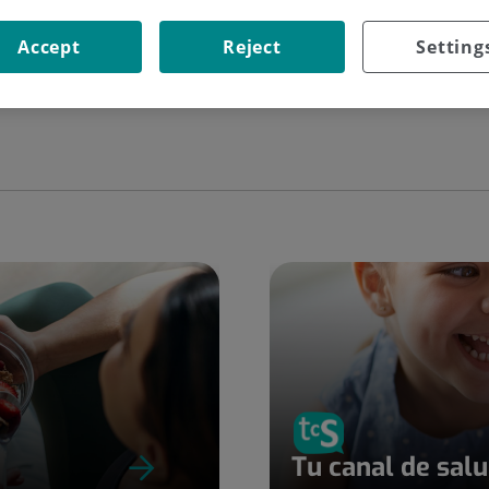
Cercar
Accept
Reject
Setting
Tu canal de sal