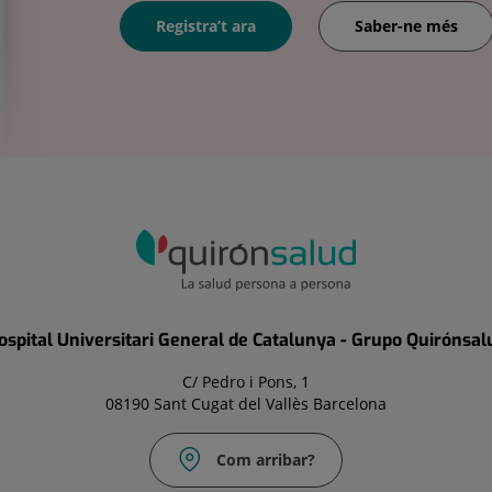
Registra’t ara
Saber-ne més
ospital Universitari General de Catalunya - Grupo Quirónsal
C/ Pedro i Pons, 1
08190 Sant Cugat del Vallès Barcelona
Com arribar?