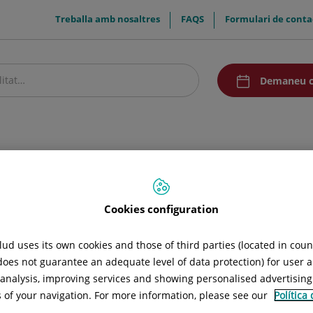
menuTop
Treballa amb nosaltres
FAQS
Formulari de conta
menuAcceso
Demaneu c
stre centre
Pacients i visitants
Recerca i Docència
Comunicació
Cookies configuration
ud uses its own cookies and those of third parties (located in cou
 does not guarantee an adequate level of data protection) for user a
l analysis, improving services and showing personalised advertisin
s of your navigation. For more information, please see our
Política