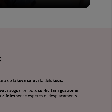
:
cura de la
teva salut
i la dels
teus
.
vat i segur
, on pots
sol·licitar i gestionar
 clínics
sense esperes ni desplaçaments.